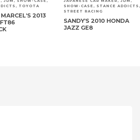
R
,
JDM
,
SHOW-CASE
,
JAPANESE CAR MAKER
,
JDM
,
DDICTS
,
TOYOTA
SHOW-CASE
,
STANCE ADDICTS
STREET RACING
 MARCEL'S 2013
SANDY'S 2010 HONDA
FT86
JAZZ GE8
CK