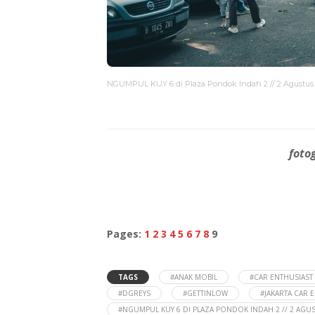
NGUMPUL KUY 6 di Plaza Pondok Indah 2 // 2 Agustus
foto
Pages:
1
2
3
4
5
6
7
8
9
TAGS
#ANAK MOBIL
#CAR ENTHUSIAST
#DGREYS
#GETTINLOW
#JAKARTA CAR 
#NGUMPUL KUY 6 DI PLAZA PONDOK INDAH 2 // 2 AGU