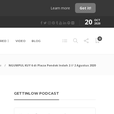
Learn more
Got it!
20
OCT
2020
0
URED
VIDEO
BLOG
e
NGUMPUL KUY 6 di Plaza Pondok Indah 2 // 2 Agustus 2020
GETTINLOW PODCAST
Audio