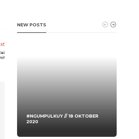
NEW POSTS
xt
ai
ni!
#NGUMPULKUY // 18 OKTOBER
TAHU
2020
PASS