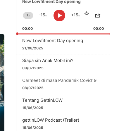
New Lowfitment Day opening
Player
Download
-15
+15
1
x
s
s
Change
Skip
Play
Jump
Share
Playback
Backward
Forward
This
Pause
Rate
Episode
00:00
00:00
New Lowfitment Day opening
21/08/2025
Siapa sih Anak Mobil ini?
09/07/2025
Carmeet di masa Pandemik Covid19
08/07/2025
Tentang GettinLOW
15/06/2025
gettinLOW Podcast (Trailer)
15/06/2025