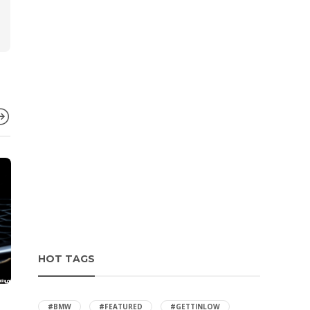
HOT TAGS
PLAY
GETTINLOW'S ALBUM
,
JAPANESE
EVENT HUNT
,
#BMW
#FEATURED
#GETTINLOW