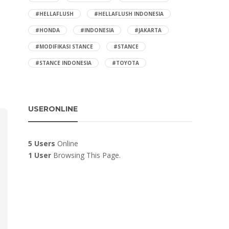
CAR MAKER
,
SHOW-CASE
,
COVERAGE S
,
STANCE ADDICTS
,
STYLED
ROADTRIP
,
N
#HELLAFLUSH
#HELLAFLUSH INDONESIA
WAGON SEGMENT
,
TOYOTA
,
KUY
,
SHOW-C
WAGON SEGMENT
#HONDA
#INDONESIA
#JAKARTA
#NGUMPULKU
WAHYU PRIYANTO: 2000
OKTOBER 
#MODIFIKASI STANCE
#STANCE
TOYOTA KIJANG LGX
#STANCE INDONESIA
#TOYOTA
USERONLINE
5 Users
Online
1 User
Browsing This Page.