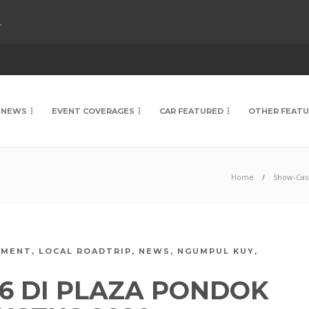
.
NEWS
EVENT COVERAGES
CAR FEATURED
OTHER FEAT
Home
Show-Cas
GMENT
,
LOCAL ROADTRIP
,
NEWS
,
NGUMPUL KUY
,
6 DI PLAZA PONDOK