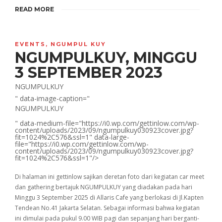
READ MORE
EVENTS
,
NGUMPUL KUY
NGUMPULKUY, MINGGU
3 SEPTEMBER 2023
NGUMPULKUY
" data-image-caption="
NGUMPULKUY
" data-medium-file="https://i0.wp.com/gettinlow.com/wp-
content/uploads/2023/09/ngumpulkuy030923cover.jpg?
fit=1024%2C576&ssl=1" data-large-
file="https://i0.wp.com/gettinlow.com/wp-
content/uploads/2023/09/ngumpulkuy030923cover.jpg?
fit=1024%2C576&ssl=1"/>
Di halaman ini gettinlow sajikan deretan foto dari kegiatan car meet
dan gathering bertajuk NGUMPULKUY yang diadakan pada hari
Minggu 3 September 2025 di Allaris Cafe yang berlokasi di Jl.Kapten
Tendean No.41 Jakarta Selatan. Sebagai informasi bahwa kegiatan
ini dimulai pada pukul 9.00 WIB pagi dan sepanjang hari berganti-