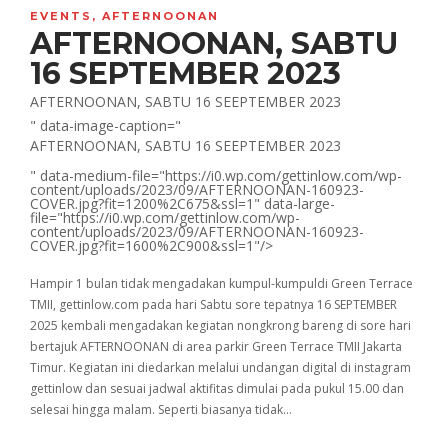
EVENTS
,
AFTERNOONAN
AFTERNOONAN, SABTU
16 SEPTEMBER 2023
AFTERNOONAN, SABTU 16 SEEPTEMBER 2023
" data-image-caption="
AFTERNOONAN, SABTU 16 SEEPTEMBER 2023
" data-medium-file="https://i0.wp.com/gettinlow.com/wp-
content/uploads/2023/09/AFTERNOONAN-160923-
COVER.jpg?fit=1200%2C675&ssl=1" data-large-
file="https://i0.wp.com/gettinlow.com/wp-
content/uploads/2023/09/AFTERNOONAN-160923-
COVER.jpg?fit=1600%2C900&ssl=1"/>
Hampir 1 bulan tidak mengadakan kumpul-kumpuldi Green Terrace
TMII, gettinlow.com pada hari Sabtu sore tepatnya 16 SEPTEMBER
2025 kembali mengadakan kegiatan nongkrong bareng di sore hari
bertajuk AFTERNOONAN di area parkir Green Terrace TMII Jakarta
Timur. Kegiatan ini diedarkan melalui undangan digital di instagram
gettinlow dan sesuai jadwal aktifitas dimulai pada pukul 15.00 dan
selesai hingga malam. Seperti biasanya tidak…