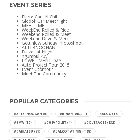
EVENT SERIES
Elarte Cars N Chill
Glodok Car MeetNight
MEETTIME
WeekEnd Rolled & Ride
Weekend Rolled & Meet
Weekend Drive & Meet
Gettinlow Sunday Photoshoot
AFTERNOONAN
Dalkot at Night
ngumpul kuy
LOWFITMENT DAY
Auto Project Tour 2015
Event Otomotif
Meet The Community
POPULAR CATEGORIES
#AFTERNOONAN
(6)
#BIMANTARA
(1)
#BLOG
(16)
#BMW
(89)
#CHEVROLET
(4)
#COVERAGES
(132)
#DAIHATSU
(21)
#DALKOT AT NIGHT
(8)