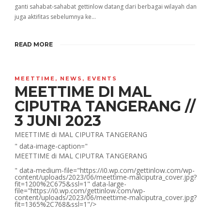
ganti sahabat-sahabat gettinlow datang dari berbagai wilayah dan
juga aktifitas sebelumnya ke…
READ MORE
MEETTIME
,
NEWS
,
EVENTS
MEETTIME DI MAL
CIPUTRA TANGERANG //
3 JUNI 2023
MEETTIME di MAL CIPUTRA TANGERANG
" data-image-caption="
MEETTIME di MAL CIPUTRA TANGERANG
" data-medium-file="https://i0.wp.com/gettinlow.com/wp-
content/uploads/2023/06/meettime-malciputra_cover.jpg?
fit=1200%2C675&ssl=1" data-large-
file="https://i0.wp.com/gettinlow.com/wp-
content/uploads/2023/06/meettime-malciputra_cover.jpg?
fit=1365%2C768&ssl=1"/>