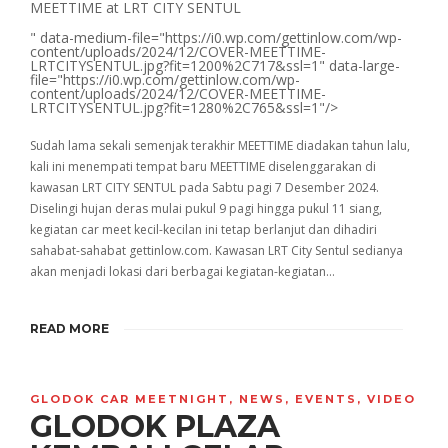
MEETTIME at LRT CITY SENTUL
" data-medium-file="https://i0.wp.com/gettinlow.com/wp-
content/uploads/2024/12/COVER-MEETTIME-
LRTCITYSENTUL.jpg?fit=1200%2C717&ssl=1" data-large-
file="https://i0.wp.com/gettinlow.com/wp-
content/uploads/2024/12/COVER-MEETTIME-
LRTCITYSENTUL.jpg?fit=1280%2C765&ssl=1"/>
Sudah lama sekali semenjak terakhir MEETTIME diadakan tahun lalu,
kali ini menempati tempat baru MEETTIME diselenggarakan di
kawasan LRT CITY SENTUL pada Sabtu pagi 7 Desember 2024.
Diselingi hujan deras mulai pukul 9 pagi hingga pukul 11 siang,
kegiatan car meet kecil-kecilan ini tetap berlanjut dan dihadiri
sahabat-sahabat gettinlow.com. Kawasan LRT City Sentul sedianya
akan menjadi lokasi dari berbagai kegiatan-kegiatan…
READ MORE
GLODOK CAR MEETNIGHT
,
NEWS
,
EVENTS
,
VIDEO
GLODOK PLAZA