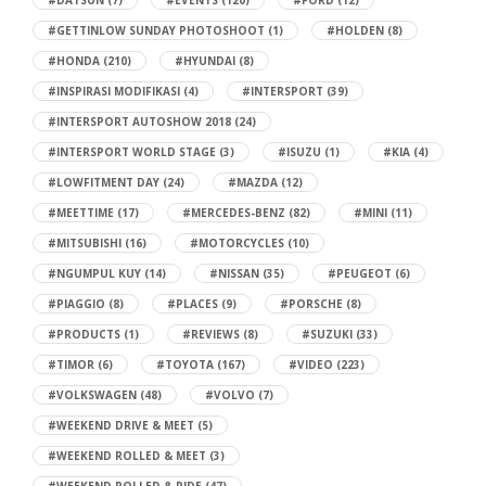
#DATSUN
(7)
#EVENTS
(120)
#FORD
(12)
#GETTINLOW SUNDAY PHOTOSHOOT
(1)
#HOLDEN
(8)
#HONDA
(210)
#HYUNDAI
(8)
#INSPIRASI MODIFIKASI
(4)
#INTERSPORT
(39)
#INTERSPORT AUTOSHOW 2018
(24)
#INTERSPORT WORLD STAGE
(3)
#ISUZU
(1)
#KIA
(4)
#LOWFITMENT DAY
(24)
#MAZDA
(12)
#MEETTIME
(17)
#MERCEDES-BENZ
(82)
#MINI
(11)
#MITSUBISHI
(16)
#MOTORCYCLES
(10)
#NGUMPUL KUY
(14)
#NISSAN
(35)
#PEUGEOT
(6)
#PIAGGIO
(8)
#PLACES
(9)
#PORSCHE
(8)
#PRODUCTS
(1)
#REVIEWS
(8)
#SUZUKI
(33)
#TIMOR
(6)
#TOYOTA
(167)
#VIDEO
(223)
#VOLKSWAGEN
(48)
#VOLVO
(7)
#WEEKEND DRIVE & MEET
(5)
#WEEKEND ROLLED & MEET
(3)