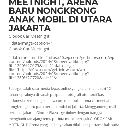
MEETNIGHT, ARENA
BARU NONGKRONG
ANAK MOBIL DI UTARA
JAKARTA
Glodok Car Meetnight
" data-image-caption="
Glodok Car Meetnight
" data-medium-file="https://i0.wp.com/gettinlow.com/wp-
content/uploads/2024/08/cover-artikel.jpg?
fit=1200%2C675&ssl=1" data-large-
file="https://i0.wp.com/gettinlow.com/wp-
content/uploads/2024/08/cover-artikel.jpg?
fit=1280%2C720&ssl=1"/>
Sebagai salah satu media lepas online yang telah memasuki 12
tahun kiprahnya di ranah peliputan fotografi otomodifikasi
Indonesia, kembali gettinlow.com membuka arena carmeet atau
nongkrong baru para pecinta mobil di Jakarta. Menggandeng mall
tertua di Jakarta, Glodok Plaza - gettinlow dengan bangga
menghadirkan ajang temu pecinta mobil bertajuk GLODOK CAR
MEETNIGHT! Arena yang sedianya akan dilakukan pertama kali pada