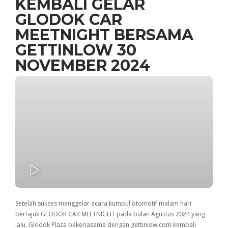
KEMBALI GELAR
GLODOK CAR
MEETNIGHT BERSAMA
GETTINLOW 30
NOVEMBER 2024
PLAY
Setelah sukses menggelar acara kumpul otomotif malam hari
bertajuk GLODOK CAR MEETNIGHT pada bulan Agustus 2024 yang
lalu, Glodok Plaza bekerjasama dengan gettinlow.com kembali