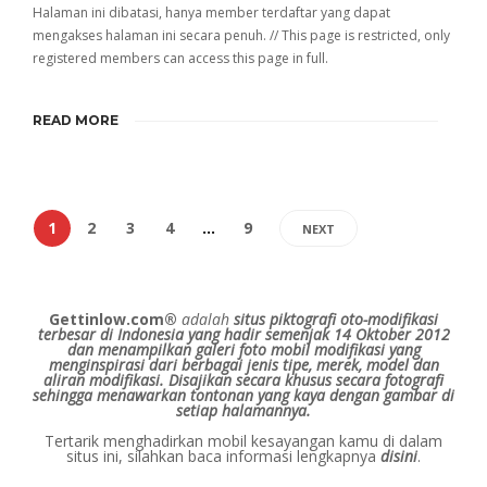
Halaman ini dibatasi, hanya member terdaftar yang dapat
mengakses halaman ini secara penuh. // This page is restricted, only
registered members can access this page in full.
READ MORE
1
2
3
4
…
9
NEXT
Gettinlow.com®
adalah
situs piktografi oto-modifikasi
terbesar di Indonesia yang hadir semenjak 14 Oktober 2012
dan menampilkan galeri foto mobil modifikasi yang
menginspirasi dari berbagai jenis tipe, merek, model dan
aliran modifikasi.
Disajikan secara khusus secara fotografi
sehingga menawarkan tontonan yang kaya dengan gambar di
setiap halamannya.
Tertarik menghadirkan mobil kesayangan kamu di dalam
situs ini, silahkan baca informasi lengkapnya
disini
.