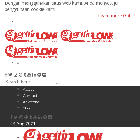
Dengan menggunakan situs web kami, Anda menyetujui
penggunaan cookie kami.
Learn more
Got it!
0
About
Contact
Advertise
Shop
04
Aug
2021