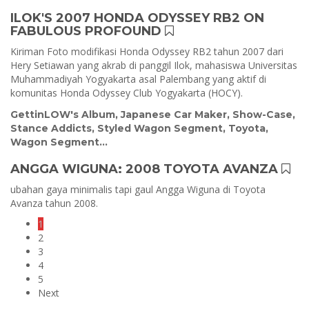
ILOK'S 2007 HONDA ODYSSEY RB2 ON
FABULOUS PROFOUND
Kiriman Foto modifikasi Honda Odyssey RB2 tahun 2007 dari
Hery Setiawan yang akrab di panggil Ilok, mahasiswa Universitas
Muhammadiyah Yogyakarta asal Palembang yang aktif di
komunitas Honda Odyssey Club Yogyakarta (HOCY).
GettinLOW's Album
,
Japanese Car Maker
,
Show-Case
,
Stance Addicts
,
Styled Wagon Segment
,
Toyota
,
Wagon Segment
...
ANGGA WIGUNA: 2008 TOYOTA AVANZA
ubahan gaya minimalis tapi gaul Angga Wiguna di Toyota
Avanza tahun 2008.
1
2
3
4
5
Next