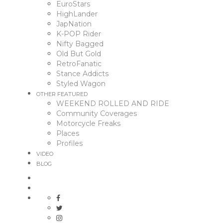
EuroStars
HighLander
JapNation
K-POP Rider
Nifty Bagged
Old But Gold
RetroFanatic
Stance Addicts
Styled Wagon
OTHER FEATURED
WEEKEND ROLLED AND RIDE
Community Coverages
Motorcycle Freaks
Places
Profiles
VIDEO
BLOG