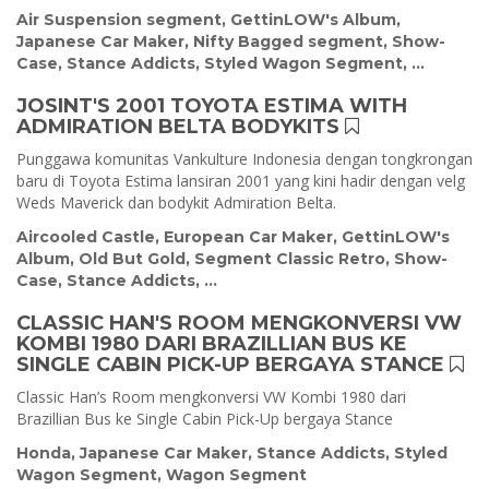
Air Suspension segment
,
GettinLOW's Album
,
Japanese Car Maker
,
Nifty Bagged segment
,
Show-
Case
,
Stance Addicts
,
Styled Wagon Segment
, ...
JOSINT'S 2001 TOYOTA ESTIMA WITH
ADMIRATION BELTA BODYKITS
Punggawa komunitas Vankulture Indonesia dengan tongkrongan
baru di Toyota Estima lansiran 2001 yang kini hadir dengan velg
Weds Maverick dan bodykit Admiration Belta.
Aircooled Castle
,
European Car Maker
,
GettinLOW's
Album
,
Old But Gold
,
Segment Classic Retro
,
Show-
Case
,
Stance Addicts
, ...
CLASSIC HAN'S ROOM MENGKONVERSI VW
KOMBI 1980 DARI BRAZILLIAN BUS KE
SINGLE CABIN PICK-UP BERGAYA STANCE
Classic Han’s Room mengkonversi VW Kombi 1980 dari
Brazillian Bus ke Single Cabin Pick-Up bergaya Stance
Honda
,
Japanese Car Maker
,
Stance Addicts
,
Styled
Wagon Segment
,
Wagon Segment