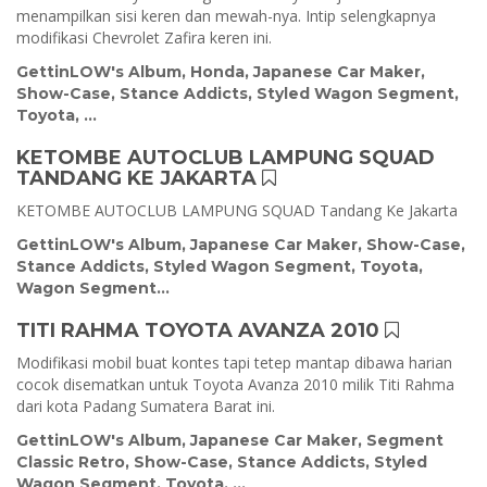
menampilkan sisi keren dan mewah-nya. Intip selengkapnya
modifikasi Chevrolet Zafira keren ini.
GettinLOW's Album
,
Honda
,
Japanese Car Maker
,
Show-Case
,
Stance Addicts
,
Styled Wagon Segment
,
Toyota
, ...
KETOMBE AUTOCLUB LAMPUNG SQUAD
TANDANG KE JAKARTA
KETOMBE AUTOCLUB LAMPUNG SQUAD Tandang Ke Jakarta
GettinLOW's Album
,
Japanese Car Maker
,
Show-Case
,
Stance Addicts
,
Styled Wagon Segment
,
Toyota
,
Wagon Segment
...
TITI RAHMA TOYOTA AVANZA 2010
Modifikasi mobil buat kontes tapi tetep mantap dibawa harian
cocok disematkan untuk Toyota Avanza 2010 milik Titi Rahma
dari kota Padang Sumatera Barat ini.
GettinLOW's Album
,
Japanese Car Maker
,
Segment
Classic Retro
,
Show-Case
,
Stance Addicts
,
Styled
Wagon Segment
,
Toyota
, ...