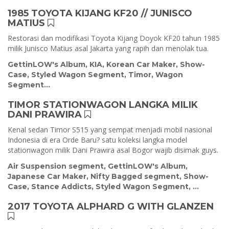
1985 TOYOTA KIJANG KF20 // JUNISCO
MATIUS
Restorasi dan modifikasi Toyota Kijang Doyok KF20 tahun 1985
milik Junisco Matius asal Jakarta yang rapih dan menolak tua.
GettinLOW's Album
,
KIA
,
Korean Car Maker
,
Show-
Case
,
Styled Wagon Segment
,
Timor
,
Wagon
Segment
...
TIMOR STATIONWAGON LANGKA MILIK
DANI PRAWIRA
Kenal sedan Timor S515 yang sempat menjadi mobil nasional
Indonesia di era Orde Baru? satu koleksi langka model
stationwagon milik Dani Prawira asal Bogor wajib disimak guys.
Air Suspension segment
,
GettinLOW's Album
,
Japanese Car Maker
,
Nifty Bagged segment
,
Show-
Case
,
Stance Addicts
,
Styled Wagon Segment
, ...
2017 TOYOTA ALPHARD G WITH GLANZEN