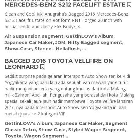
MERCEDES-BENZ S212 FACELIFT ESTATE
Clean and Cool Kiki Anugraha’s Bagged 2016 Mercedes-Benz
S212 Facelift Estate on Rotiform PNT Forged 20 inch with
accuair endo and classy E63 Bodykits.
Air Suspension segment
,
GettinLOW's Album
,
Japanese Car Maker
,
JDM
,
Nifty Bagged segment
,
Show-Case
,
Stance - Hellaflush
, ...
BAGGED 2016 TOYOTA VELLFIRE ON
LEONHARD
Sedikit surprise pada gelaran Intersport Auto Show seri ke 4 di
Yogyakarta yang baru lalu ada sebuah van mewah yang turut
hadir menjadi peserta yang datang khusus dari kota Malang
milik Zahroni Abdillah. Pengusaha yang berasal dari kota Malang
spesial sekali jauh-jauh hadir membawa Toyota Vellfire lansiran
2016-nya pada Intersport Auto Show seri Yogyakarta ini dan
meraih juara ke 2 kategori VIP.
GettinLOW's Album
,
Japanese Car Maker
,
Segment
Classic Retro
,
Show-Case
,
Styled Wagon Segment
,
Toyota
,
Wagon Segment
...