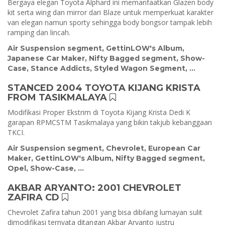
Bergaya elegan Toyota Alphard ini memanfaatkan Glazen body
kit serta wing dan mirror dari Blaze untuk memperkuat karakter
van elegan namun sporty sehingga body bongsor tampak lebih
ramping dan lincah.
Air Suspension segment
,
GettinLOW's Album
,
Japanese Car Maker
,
Nifty Bagged segment
,
Show-
Case
,
Stance Addicts
,
Styled Wagon Segment
, ...
STANCED 2004 TOYOTA KIJANG KRISTA
FROM TASIKMALAYA
Modifikasi Proper Ekstrim di Toyota Kijang Krista Dedi K
garapan RPMCSTM Tasikmalaya yang bikin takjub kebanggaan
TKCI.
Air Suspension segment
,
Chevrolet
,
European Car
Maker
,
GettinLOW's Album
,
Nifty Bagged segment
,
Opel
,
Show-Case
, ...
AKBAR ARYANTO: 2001 CHEVROLET
ZAFIRA CD
Chevrolet Zafira tahun 2001 yang bisa dibilang lumayan sulit
dimodifikasi ternyata ditangan Akbar Aryanto justru