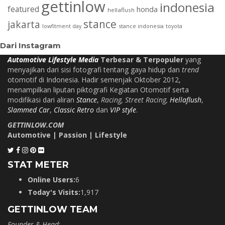
gettinlow
indonesia
featured
honda
hellaflush
stance
jakarta
stance indonesia
lowfitment day
toyota
Dari Instagram
Automotive Lifestyle Media
Terbesar & Terpopuler
yang
menyajikan dari sisi fotografi tentang gaya hidup dan
trend
otomotif di Indonesia. Hadir semenjak Oktober 2012,
menampilkan liputan piktografi Kegiatan Otomotif serta
modifikasi dari aliran
Stance
,
Racing, Street Racing,
Hellaflush
,
Slammed Car
,
Classic Retro
dan
VIP style
.
GETTINLOW.COM
Automotive | Passion | Lifestyle
STAT METER
Online Users:
6
Today's Visits:
1,917
GETTINLOW TEAM
Founder & Head
: