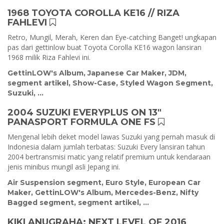
1968 TOYOTA COROLLA KE16 // RIZA
FAHLEVI
Retro, Mungil, Merah, Keren dan Eye-catching Banget! ungkapan
pas dari gettinlow buat Toyota Corolla KE16 wagon lansiran
1968 milik Riza Fahlevi ini.
GettinLOW's Album
,
Japanese Car Maker
,
JDM
,
segment artikel
,
Show-Case
,
Styled Wagon Segment
,
Suzuki
, ...
2004 SUZUKI EVERYPLUS ON 13"
PANASPORT FORMULA ONE FS
Mengenal lebih deket model lawas Suzuki yang pernah masuk di
Indonesia dalam jumlah terbatas: Suzuki Every lansiran tahun
2004 bertransmisi matic yang relatif premium untuk kendaraan
jenis minibus mungil asli Jepang ini.
Air Suspension segment
,
Euro Style
,
European Car
Maker
,
GettinLOW's Album
,
Mercedes-Benz
,
Nifty
Bagged segment
,
segment artikel
, ...
KIKI ANUGRAHA: NEXT LEVEL OF 2016