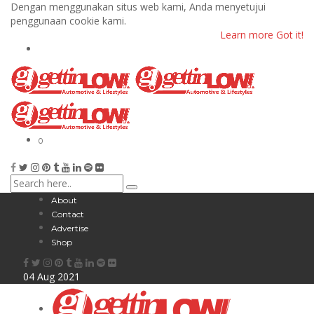
Dengan menggunakan situs web kami, Anda menyetujui
penggunaan cookie kami.
Learn more
Got it!
0
About
Contact
Advertise
Shop
04
Aug
2021