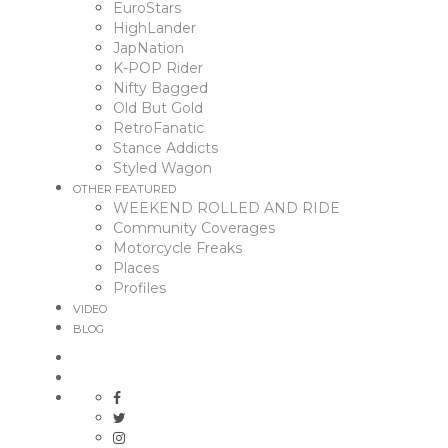
EuroStars
HighLander
JapNation
K-POP Rider
Nifty Bagged
Old But Gold
RetroFanatic
Stance Addicts
Styled Wagon
OTHER FEATURED
WEEKEND ROLLED AND RIDE
Community Coverages
Motorcycle Freaks
Places
Profiles
VIDEO
BLOG