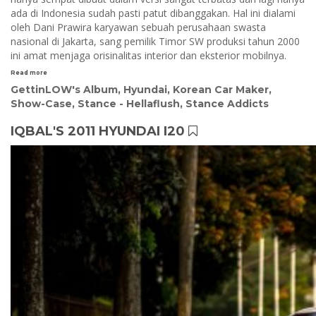
ada di Indonesia sudah pasti patut dibanggakan. Hal ini dialami
oleh Dani Prawira karyawan sebuah perusahaan swasta
nasional di Jakarta, sang pemilik Timor SW produksi tahun 2000
ini amat menjaga orisinalitas interior dan eksterior mobilnya.
Read more
GettinLOW's Album
,
Hyundai
,
Korean Car Maker
,
Show-Case
,
Stance - Hellaflush
,
Stance Addicts
IQBAL'S 2011 HYUNDAI I20