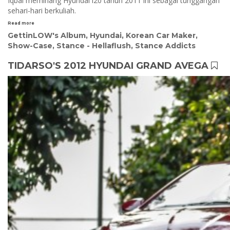
Iqbal meminang Hyundai i20 tahun 2011 ini sebagai tunggangan
sehari-hari berkuliah.
Read more
GettinLOW's Album
,
Hyundai
,
Korean Car Maker
,
Show-Case
,
Stance - Hellaflush
,
Stance Addicts
TIDARSO'S 2012 HYUNDAI GRAND AVEGA