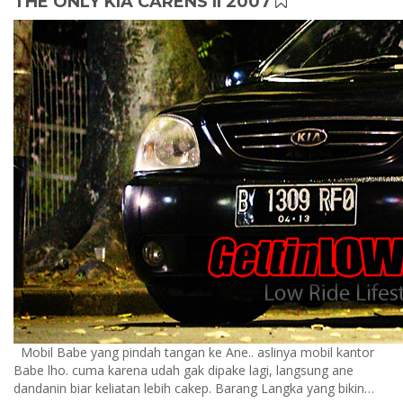
THE ONLY KIA CARENS II 2007
Mobil Babe yang pindah tangan ke Ane.. aslinya mobil kantor
Babe lho. cuma karena udah gak dipake lagi, langsung ane
dandanin biar keliatan lebih cakep. Barang Langka yang bikin…