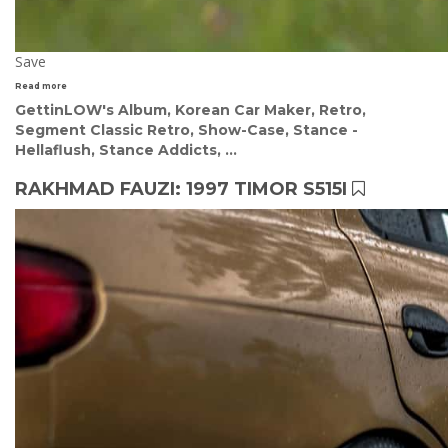
Save
Read more
GettinLOW's Album
,
Korean Car Maker
,
Retro
,
Segment Classic Retro
,
Show-Case
,
Stance -
Hellaflush
,
Stance Addicts
, ...
RAKHMAD FAUZI: 1997 TIMOR S515I