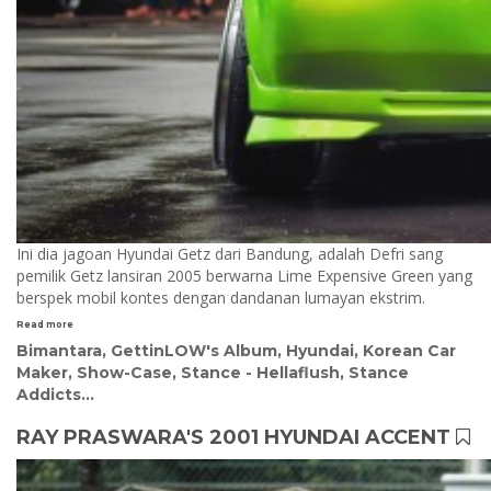
Ini dia jagoan Hyundai Getz dari Bandung, adalah Defri sang
pemilik Getz lansiran 2005 berwarna Lime Expensive Green yang
berspek mobil kontes dengan dandanan lumayan ekstrim.
Read more
Bimantara
,
GettinLOW's Album
,
Hyundai
,
Korean Car
Maker
,
Show-Case
,
Stance - Hellaflush
,
Stance
Addicts
...
RAY PRASWARA'S 2001 HYUNDAI ACCENT