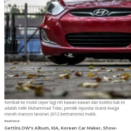
Kembali ke mobil ceper lagi nih kawan-kawan dan koleksi kali ini
adalah milik Muhammad Tidar, pemilik Hyundai Grand Avega
merah maroon lansiran 2012 bertransmisi matik.
Read more
GettinLOW's Album
,
KIA
,
Korean Car Maker
,
Show-