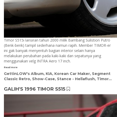
Timor S515i lansiran tahun 2000 milik Bambang Sulistion Putro
(Benk-benk) tampil sederhana namun rapih. Member TIMOR-er
ini gak banyak menyentuh bagian interior selain hanya
melakukan perubahan pada kaki-kaki dan sepatunya yang
menggunakan velg INTRA Aero 17 inch.
Read more
GettinLOW's Album
,
KIA
,
Korean Car Maker
,
Segment
Classic Retro
,
Show-Case
,
Stance - Hellaflush
,
Timor
...
GALIH'S 1996 TIMOR S515