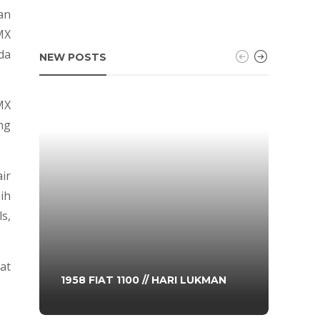
an
MX
da
NEW POSTS
MX
ng
ir
ih
s,
at
1974
1958 FIAT 1100 // HARI LUKMAN
ADA