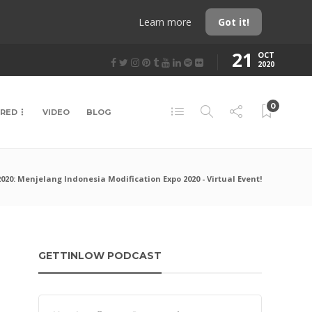
Learn more
Got it!
21
OCT
2020
0
URED
VIDEO
BLOG
020: Menjelang Indonesia Modification Expo 2020 - Virtual Event!
GETTINLOW PODCAST
Audio