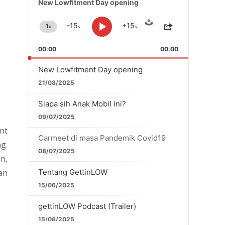
New Lowfitment Day opening
Player
Download
-15
+15
1
x
s
s
Change
Skip
Play
Jump
Share
Playback
Backward
Forward
This
Pause
Rate
Episode
00:00
00:00
New Lowfitment Day opening
21/08/2025
Siapa sih Anak Mobil ini?
09/07/2025
nt
Carmeet di masa Pandemik Covid19
g.
08/07/2025
n,
an
Tentang GettinLOW
15/06/2025
gettinLOW Podcast (Trailer)
15/06/2025