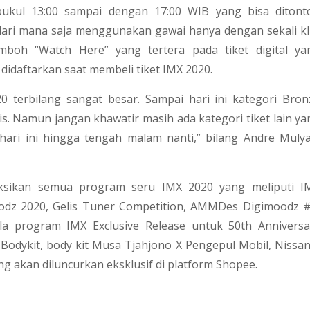
pukul 13:00 sampai dengan 17:00 WIB yang bisa ditont
dari mana saja menggunakan gawai hanya dengan sekali kli
oh “Watch Here” yang tertera pada tiket digital ya
g didaftarkan saat membeli tiket IMX 2020.
 terbilang sangat besar. Sampai hari ini kategori Bron
is. Namun jangan khawatir masih ada kategori tiket lain ya
hari ini hingga tengah malam nanti,” bilang Andre Mulya
ksikan semua program seru IMX 2020 yang meliputi I
Modz 2020, Gelis Tuner Competition, AMMDes Digimoodz #
ula program IMX Exclusive Release untuk 50th Anniversa
Bodykit, body kit Musa Tjahjono X Pengepul Mobil, Nissan
g akan diluncurkan eksklusif di platform Shopee.