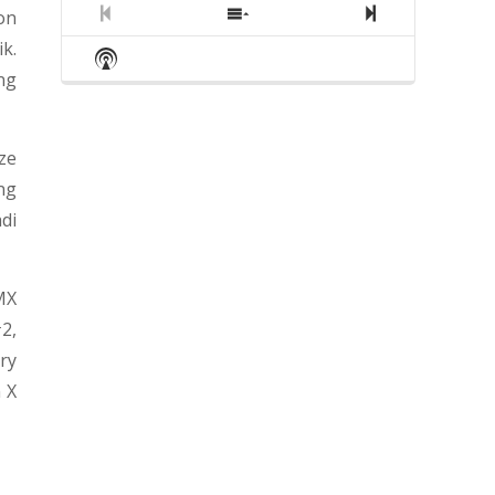
on
Previous
Show
Next
Episode
Episodes
Episode
k.
Show
List
Podcast
ng
Information
ze
ng
di
MX
2,
ry
 X