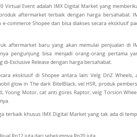
0 Virtual Event adalah IMX Digital Market yang memberik
-produk aftermarket terbaik dengan harga bersahabat. I
m e-commerce Shopee dan bisa diakses secara eksklusif pa
duk aftermarket baru yang akan memulai penjualan di I
tinya pengunjung bisa menjadi orang-orang pertama ya
di-Exclusive Release dengan harga bersahabat.
cara eksklusif di Shopee antara lain: Velg DnZ Wheels, a
obil glow in The dark BitelBlack, vel HSR, produk pembers
 Yoong Motor, cat anti gores Raptor, velg Torsion Wheel
nya.
ga terbaik khusus IMX Digital Market yang tak ada di temp
ijual Rp12 juta dari sebelumnya Rp20 juta