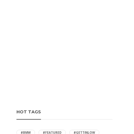
HOT TAGS
#BMW
#FEATURED
#GETTINLOW