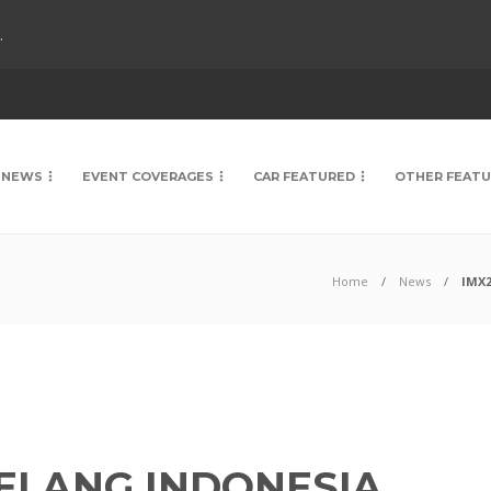
.
NEWS
EVENT COVERAGES
CAR FEATURED
OTHER FEAT
Home
News
IMX2
JELANG INDONESIA