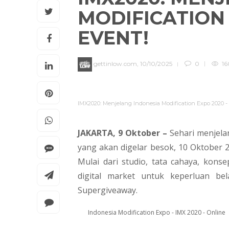
MODIFICATION 
EVENT!
gettinlow.com
,
10/10/2025
0
16
IMX2020: Menjelang Indonesia Modification Expo 2020 - 
JAKARTA, 9 Oktober –
Sehari menjela
yang akan digelar besok, 10 Oktober 
Mulai dari studio, tata cahaya, kons
digital market untuk keperluan be
Supergiveaway.
Indonesia Modification Expo - IMX 2020 - Online