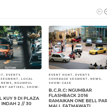
NT
,
EVENTS
EVENT HUNT
,
EVENTS
 SEGMENT
,
LOCAL
COVERAGE SEGMENT
,
NEWS
,
,
NEWS
,
NGUMPUL
SHOW-CASE
ENT ARTIKEL
,
SHOW-
B.C.R.C: NGUMBAR
FLASHBACK 2016
 KUY 9 DI PLAZA
RAMAIKAN ONE BELL PA
INDAH 2 // 30
MALL FATMAWATI