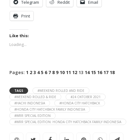
Telegram
Reddit
Email
Print
Like this:
Loading...
Pages:
1
2
3
4
5
6
7
8
9
10
11
12
13
14
15
16
17
18
TAGS
#WEEKEND ROLLED AND RIDE
#WEEKEND ROLLED & RIDE
#24 OKTOBER 2021
#HACHI INDONESIA
#HONDA CITY HATCHBACK
#HONDA CITY HATCHBACK FAMILY INDONESIA
#WRR SPECIAL EDITION
#WRR SPECIAL EDITION: HONDA CITY HATCHBACK FAMILY INDONESIA