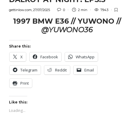
gettinlow.com
,
27/07/2025
0
2 min
7943
1997 BMW E36 // YUWONO //
@YUWONO36
Share this:
X
Facebook
WhatsApp
Telegram
Reddit
Email
Print
Like this:
Loading...