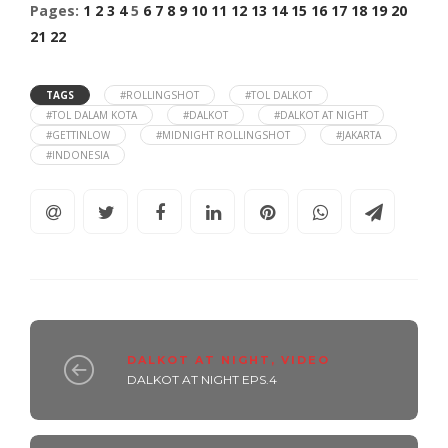
Pages:
1
2
3
4
5
6
7
8
9
10
11
12
13
14
15
16
17
18
19
20
21
22
TAGS
#ROLLINGSHOT
#TOL DALKOT
#TOL DALAM KOTA
#DALKOT
#DALKOT AT NIGHT
#GETTINLOW
#MIDNIGHT ROLLINGSHOT
#JAKARTA
#INDONESIA
DALKOT AT NIGHT
,
VIDEO
DALKOT AT NIGHT EPS.4