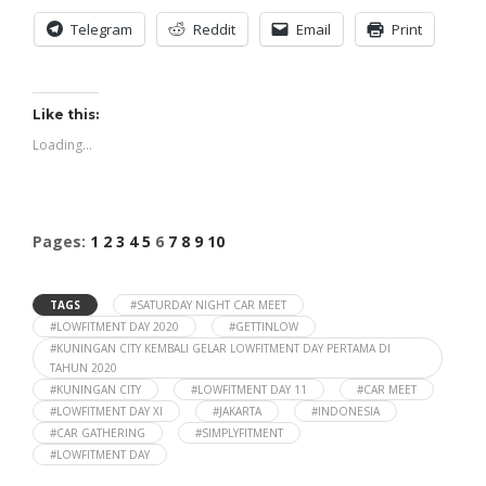
Telegram
Reddit
Email
Print
Like this:
Loading...
Pages:
1
2
3
4
5
6
7
8
9
10
TAGS
#SATURDAY NIGHT CAR MEET
#LOWFITMENT DAY 2020
#GETTINLOW
#KUNINGAN CITY KEMBALI GELAR LOWFITMENT DAY PERTAMA DI
TAHUN 2020
#KUNINGAN CITY
#LOWFITMENT DAY 11
#CAR MEET
#LOWFITMENT DAY XI
#JAKARTA
#INDONESIA
#CAR GATHERING
#SIMPLYFITMENT
#LOWFITMENT DAY