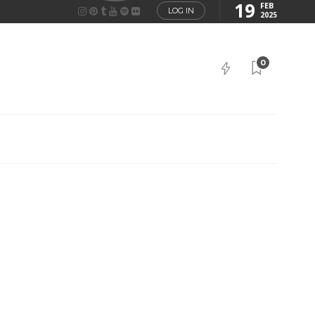
19
FEB
LOG IN
2025
0