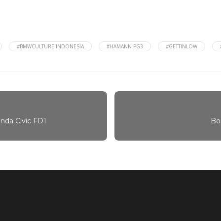
#BMWCULTURE INDONESIA
#HAMANN PG3
#GETTINLOW
nda Civic FD1
Bo