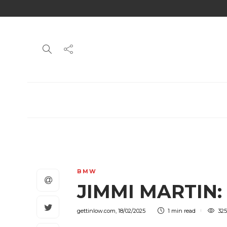
BMW
JIMMI MARTIN:
gettinlow.com
,
18/02/2025
1 min
read
325