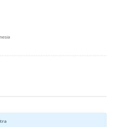
nesia
tra