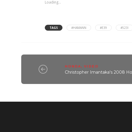
Loading...
TAGS
#HAMANN
#E39
#523I
HONDA
,
VIDEO
Christopher Imantaka's 2008 Ho