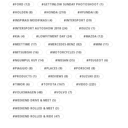
#FORD
(12)
#GETTINLOW SUNDAY PHOTOSHOOT
(1)
#HOLDEN
(8)
#HONDA
(210)
#HYUNDAI
(8)
#INSPIRASI MODIFIKASI
(4)
#INTERSPORT
(39)
#INTERSPORT AUTOSHOW 2018
(24)
#ISUZU
(1)
#KIA
(4)
#LOWFITMENT DAY
(24)
#MAZDA
(12)
#MEETTIME
(17)
#MERCEDES-BENZ
(82)
#MINI
(11)
#MITSUBISHI
(16)
#MOTORCYCLES
(10)
#NGUMPUL KUY
(14)
#NISSAN
(35)
#PEUGEOT
(6)
#PIAGGIO
(8)
#PLACES
(9)
#PORSCHE
(8)
#PRODUCTS
(1)
#REVIEWS
(8)
#SUZUKI
(33)
#TIMOR
(6)
#TOYOTA
(167)
#VIDEO
(223)
#VOLKSWAGEN
(48)
#VOLVO
(7)
#WEEKEND DRIVE & MEET
(5)
#WEEKEND ROLLED & MEET
(3)
#WEEKEND ROLLED & RIDE
(47)