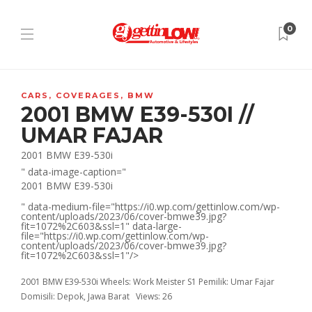
0
CARS
,
COVERAGES
,
BMW
2001 BMW E39-530I //
UMAR FAJAR
2001 BMW E39-530i
" data-image-caption="
2001 BMW E39-530i
" data-medium-file="https://i0.wp.com/gettinlow.com/wp-
content/uploads/2023/06/cover-bmwe39.jpg?
fit=1072%2C603&ssl=1" data-large-
file="https://i0.wp.com/gettinlow.com/wp-
content/uploads/2023/06/cover-bmwe39.jpg?
fit=1072%2C603&ssl=1"/>
2001 BMW E39-530i Wheels: Work Meister S1 Pemilik: Umar Fajar
Domisili: Depok, Jawa Barat Views: 26