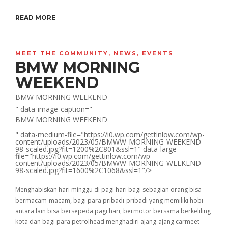
READ MORE
MEET THE COMMUNITY
,
NEWS
,
EVENTS
BMW MORNING
WEEKEND
BMW MORNING WEEKEND
" data-image-caption="
BMW MORNING WEEKEND
" data-medium-file="https://i0.wp.com/gettinlow.com/wp-
content/uploads/2023/05/BMWW-MORNING-WEEKEND-
98-scaled.jpg?fit=1200%2C801&ssl=1" data-large-
file="https://i0.wp.com/gettinlow.com/wp-
content/uploads/2023/05/BMWW-MORNING-WEEKEND-
98-scaled.jpg?fit=1600%2C1068&ssl=1"/>
Menghabiskan hari minggu di pagi hari bagi sebagian orang bisa
bermacam-macam, bagi para pribadi-pribadi yang memiliki hobi
antara lain bisa bersepeda pagi hari, bermotor bersama berkeliling
kota dan bagi para petrolhead menghadiri ajang-ajang carmeet