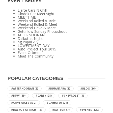
EVENT SERIES
Elarte Cars N Chill
Glodok Car MeetNight
MEETTIME
WeekEnd Rolled & Ride
Weekend Rolled & Meet
Weekend Drive & Meet
Gettinlow Sunday Photoshoot
AFTERNOONAN
Dalkot at Night
ngumpul kuy
LOWFITMENT DAY
Auto Project Tour 2015
Event Otomotif
Meet The Community
POPULAR CATEGORIES
#AFTERNOONAN
(6)
#BIMANTARA
(1)
#BLOG
(16)
#BMW
(89)
#CARS
(128)
#CHEVROLET
(4)
#COVERAGES
(132)
#DAIHATSU
(21)
#DALKOT AT NIGHT
(8)
#DATSUN
(7)
#EVENTS
(120)