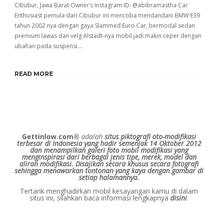
Cibubur, Jawa Barat Owner’s Instagram ID: @abibramastha Car
Enthusiast pemula dari Cibubur ini mencoba mendandani BMW E39
tahun 2002 nya dengan gaya Slammed Euro Car, bermodal sedan
premium lawas dan velg Alstadt-nya mobil jadi makin ceper dengan
ubahan pada suspensi….
READ MORE
Gettinlow.com®
adalah
situs piktografi oto-modifikasi
terbesar di Indonesia yang hadir semenjak 14 Oktober 2012
dan menampilkan galeri foto mobil modifikasi yang
menginspirasi dari berbagai jenis tipe, merek, model dan
aliran modifikasi.
Disajikan secara khusus secara fotografi
sehingga menawarkan tontonan yang kaya dengan gambar di
setiap halamannya.
Tertarik menghadirkan mobil kesayangan kamu di dalam
situs ini, silahkan baca informasi lengkapnya
disini
.