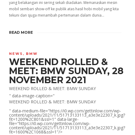
yang belakangan ini sering sekali diadakan. Memanaskan mesin
mobil sembari show-off ke publik atas hasil hobi mobil yang kita
tekuni dan sjuga menambah pertemanan dalam dunia…
READ MORE
NEWS
,
BMW
WEEKEND ROLLED &
MEET: BMW SUNDAY, 28
NOVEMBER 2021
WEEKEND ROLLED & MEET: BMW SUNDAY
" data-image-caption="
WEEKEND ROLLED & MEET: BMW SUNDAY
" data-medium-file="https://i0.wp.com/gettinlow.com/wp-
content/uploads/2021/11/51713133113_a3e3e22307_k.jpg?
fit=1200%2C801&ssl=1" data-large-
file="https://i0.wp.com/gettinlow.com/wp-
content/uploads/2021/11/51713133113_a3e3e22307_k.jpg?
fit=1600%2C1068&ssl=1"/>