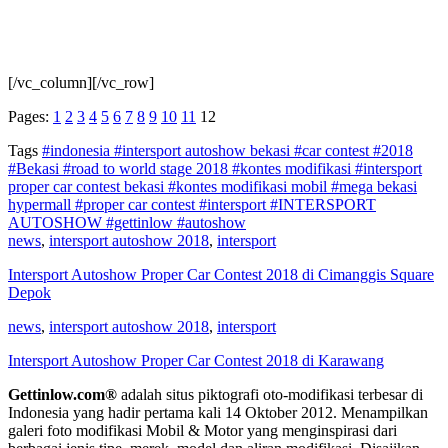
[/vc_column][/vc_row]
Pages:
1
2
3
4
5
6
7
8
9
10
11
12
Tags
#indonesia
#intersport autoshow bekasi
#car contest
#2018
#Bekasi
#road to world stage 2018
#kontes modifikasi
#intersport
proper car contest bekasi
#kontes modifikasi mobil
#mega bekasi
hypermall
#proper car contest
#intersport
#INTERSPORT
AUTOSHOW
#gettinlow
#autoshow
news
,
intersport autoshow 2018
,
intersport
Intersport Autoshow Proper Car Contest 2018 di Cimanggis Square
Depok
news
,
intersport autoshow 2018
,
intersport
Intersport Autoshow Proper Car Contest 2018 di Karawang
Gettinlow.com®
adalah situs piktografi oto-modifikasi terbesar di
Indonesia yang hadir pertama kali 14 Oktober 2012. Menampilkan
galeri foto modifikasi Mobil & Motor yang menginspirasi dari