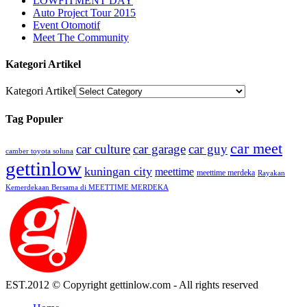
LOWFITMENT DAY
Auto Project Tour 2015
Event Otomotif
Meet The Community
Kategori Artikel
Kategori Artikel
Tag Populer
car meet
car culture
car garage
car guy
camber toyota soluna
gettinlow
kuningan city
meettime
meettime merdeka
Rayakan
Kemerdekaan Bersama di MEETTIME MERDEKA
EST.2012 © Copyright gettinlow.com - All rights reserved