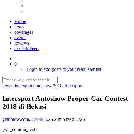
Home
news
coverages
events
reviews
TikTok Feed
0
Login to add posts to your read later list
news
,
intersport autoshow 2018
,
intersport
Intersport Autoshow Proper Car Contest
2018 di Bekasi
gettinlow.com
,
27/08/2025
2 min
read
2725
[/vc_column_text]