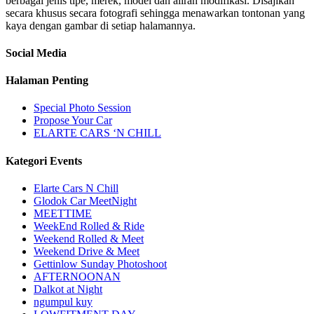
berbagai jenis tipe, merek, model dan aliran modifikasi. Disajikan
secara khusus secara fotografi sehingga menawarkan tontonan yang
kaya dengan gambar di setiap halamannya.
Social Media
Halaman Penting
Special Photo Session
Propose Your Car
ELARTE CARS ‘N CHILL
Kategori Events
Elarte Cars N Chill
Glodok Car MeetNight
MEETTIME
WeekEnd Rolled & Ride
Weekend Rolled & Meet
Weekend Drive & Meet
Gettinlow Sunday Photoshoot
AFTERNOONAN
Dalkot at Night
ngumpul kuy