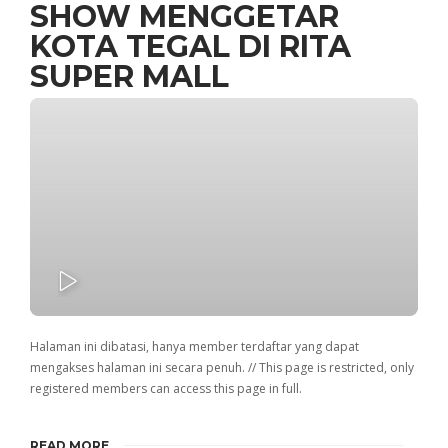
SHOW MENGGETAR
KOTA TEGAL DI RITA
SUPER MALL
PLAY
Halaman ini dibatasi, hanya member terdaftar yang dapat
mengakses halaman ini secara penuh. // This page is restricted, only
registered members can access this page in full.
READ MORE