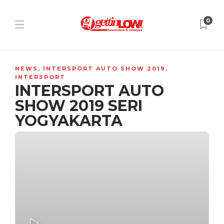
0
NEWS
,
INTERSPORT AUTO SHOW 2019
,
INTERSPORT
INTERSPORT AUTO
SHOW 2019 SERI
YOGYAKARTA