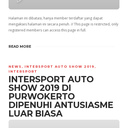
PLAY
Halaman ini dibatasi, hanya member terdaftar yang dapat
mengakses halaman ini secara penuh. // This page is restricted, only
registered members can access this page in full.
READ MORE
NEWS
,
INTERSPORT AUTO SHOW 2019
,
INTERSPORT
INTERSPORT AUTO
SHOW 2019 DI
PURWOKERTO
DIPENUHI ANTUSIASME
LUAR BIASA