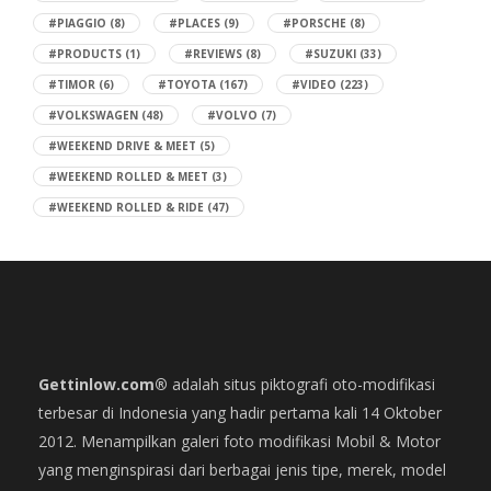
#PIAGGIO
(8)
#PLACES
(9)
#PORSCHE
(8)
#PRODUCTS
(1)
#REVIEWS
(8)
#SUZUKI
(33)
#TIMOR
(6)
#TOYOTA
(167)
#VIDEO
(223)
#VOLKSWAGEN
(48)
#VOLVO
(7)
#WEEKEND DRIVE & MEET
(5)
#WEEKEND ROLLED & MEET
(3)
#WEEKEND ROLLED & RIDE
(47)
Gettinlow.com®
adalah situs piktografi oto-modifikasi
terbesar di Indonesia yang hadir pertama kali 14 Oktober
2012. Menampilkan galeri foto modifikasi Mobil & Motor
yang menginspirasi dari berbagai jenis tipe, merek, model