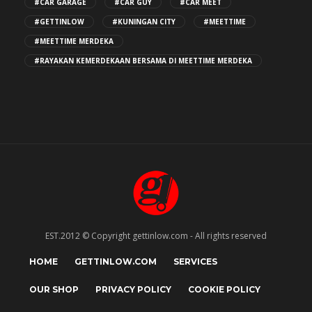
#CAR GARAGE
#CAR GUY
#CAR MEET
#GETTINLOW
#KUNINGAN CITY
#MEETTIME
#MEETTIME MERDEKA
#RAYAKAN KEMERDEKAAN BERSAMA DI MEETTIME MERDEKA
EST.2012 © Copyright gettinlow.com - All rights reserved
HOME
GETTINLOW.COM
SERVICES
OUR SHOP
PRIVACY POLICY
COOKIE POLICY