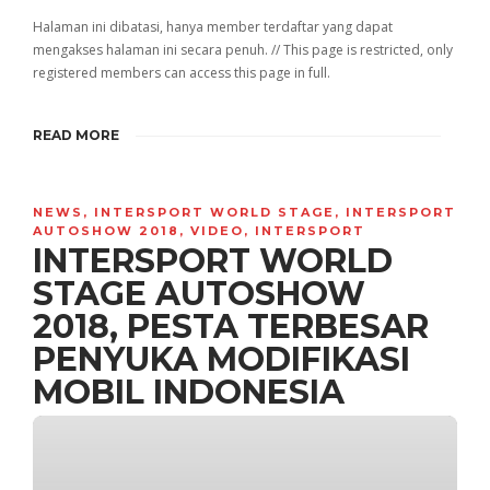
Halaman ini dibatasi, hanya member terdaftar yang dapat
mengakses halaman ini secara penuh. // This page is restricted, only
registered members can access this page in full.
READ MORE
NEWS
,
INTERSPORT WORLD STAGE
,
INTERSPORT
AUTOSHOW 2018
,
VIDEO
,
INTERSPORT
INTERSPORT WORLD
STAGE AUTOSHOW
2018, PESTA TERBESAR
PENYUKA MODIFIKASI
MOBIL INDONESIA