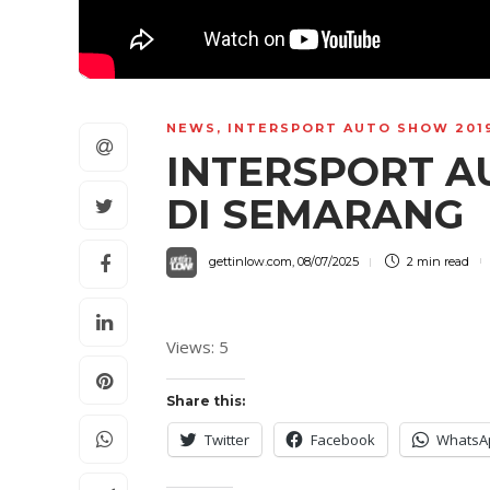
NEWS
,
INTERSPORT AUTO SHOW 201
INTERSPORT A
DI SEMARANG
gettinlow.com
,
08/07/2025
2 min
read
Views: 5
Share this:
Twitter
Facebook
WhatsA