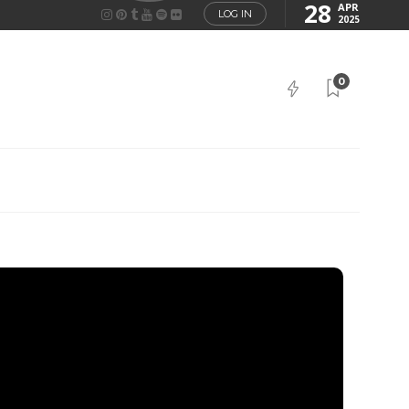
28
APR
LOG IN
2025
0