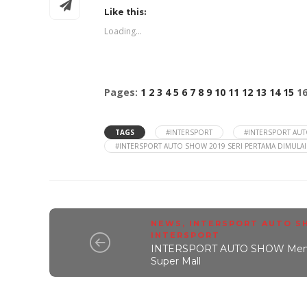
Like this:
Loading...
Pages:
1
2
3
4
5
6
7
8
9
10
11
12
13
14
15
1
TAGS
#INTERSPORT
#INTERSPORT AU
#INTERSPORT AUTO SHOW 2019 SERI PERTAMA DIMULA
NEWS
,
INTERSPORT AUTO S
INTERSPORT
INTERSPORT AUTO SHOW Mengge
Super Mall