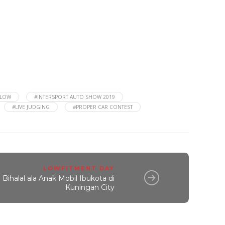
NLOW
#INTERSPORT AUTO SHOW 2019
#LIVE JUDGING
#PROPER CAR CONTEST
LOWFITMENT DAY
Bihalal ala Anak Mobil Ibukota di
Kuningan City