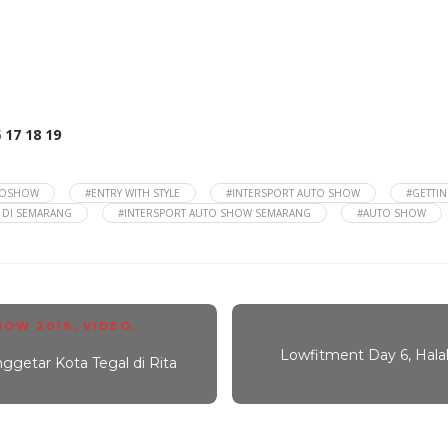
6
17
18
19
TOSHOW
#ENTRY WITH STYLE
#INTERSPORT AUTO SHOW
#GETTI
I DI SEMARANG
#INTERSPORT AUTO SHOW SEMARANG
#AUTO SHOW
HOW 2019
,
VIDEO
,
Lowfitment Day 6, Halal 
tar Kota Tegal di Rita