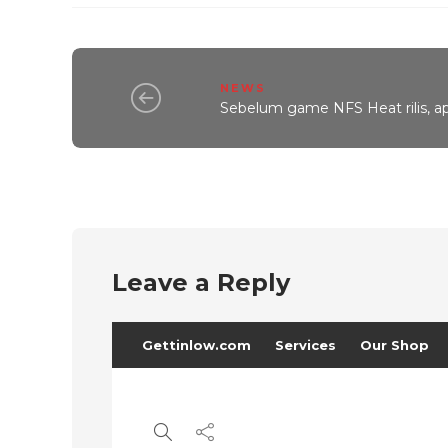
NEWS
Sebelum game NFS Heat rilis, ap
Leave a Reply