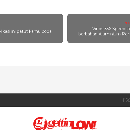
N
Vinos 356 Speedste
likasi ini patut kamu coba
berbahan Aluminium Perta