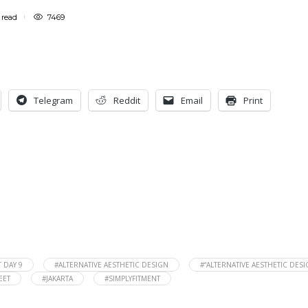
n
read
7469
Telegram
Reddit
Email
Print
 DAY 9
#ALTERNATIVE AESTHETIC DESIGN
#“ALTERNATIVE AESTHETIC DES
EET
#JAKARTA
#SIMPLYFITMENT