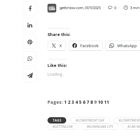
gettinlow.com
,
01/11/2025
0
3 mi
Share this:
X
Facebook
WhatsApp
Like this:
Loading...
Pages:
1
2
3
4
5
6
7
8
9
10
11
TAGS
#LOWFITMENT DAY
#LOWFITMENT
#GETTINLOW
#KUNINGAN CITY
#CAR M