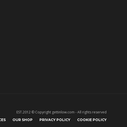
EST.2012 © Copyright gettinlow.com - All rights reserved
CES
OUR SHOP
PRIVACY POLICY
COOKIE POLICY