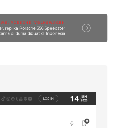
EWS
,
PORSCHE
,
VOLKSWAGEN
r, replika Porsche 356 Speedster
ma di dunia dibuat di Indonesia