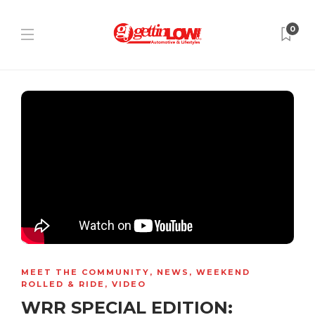
0
MEET THE COMMUNITY
,
NEWS
,
WEEKEND
ROLLED & RIDE
,
VIDEO
WRR SPECIAL EDITION: