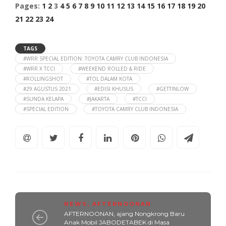
Pages:
1
2
3
4
5
6
7
8
9
10
11
12
13
14
15
16
17
18
19
20
21
22
23
24
TAGS
#WRR SPECIAL EDITION: TOYOTA CAMRY CLUB INDONESIA
#WRR X TCCI
#WEEKEND ROLLED & RIDE
#ROLLINGSHOT
#TOL DALAM KOTA
#29 AGUSTUS 2021
#EDISI KHUSUS
#GETTINLOW
#SUNDA KELAPA
#JAKARTA
#TCCI
#SPECIAL EDITION
#TOYOTA CAMRY CLUB INDONESIA
NEWS
,
AFTERNOONAN
AFTERNOONAN, ajang Nongkrong Baru
Anak Mobil JABODETABEK di Masa