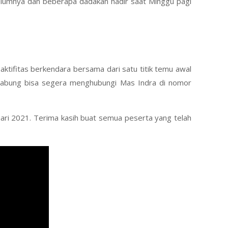
belumnya dan beberapa dadakan hadir saat Minggu pagi
ktifitas berkendara bersama dari satu titik temu awal
 gabung bisa segera menghubungi Mas Indra di nomor
uari 2021. Terima kasih buat semua peserta yang telah