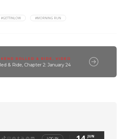
#GETTINLOW
#MORNING RUN
KEND ROLLED & RIDE
,
VIDEO
d & Ride, Chapter 2: January 24