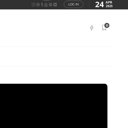
24
APR
LOG IN
2025
0