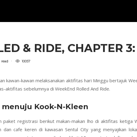
D & RIDE, CHAPTER 3:
n
read
10057
 dan kawan-kawan melaksanakan aktifitas hari Minggu bertajuk We
tas-aktifitas sebelumnya di WeekEnd Rolled And Ride.
r menuju Kook-N-Kleen
n paket registrasi berikut makan-makan lho di aktifitas ketiga
 dan cafe keren di kawasan Sentul City yang menyajikan loka