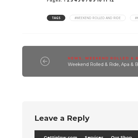
TAGS
#WEEKEND ROLLED AND RIDE
#
NEWS
,
WEEKEND ROLLED & 
Weekend Rolled & Ride, Apa & 
Leave a Reply