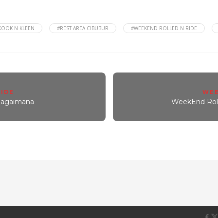
KOOK N KLEEN
#REST AREA CIBUBUR
#WEEKEND ROLLED N RIDE
RIDE
WEE
Bagaimana
WeekEnd Rolle