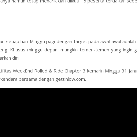
tanya namun tetap menarik dan diikuti 15 peserta terdaftar se
 setiap hari Minggu pagi dengan target pada awal-awal adalah a
bareng. Khusus minggu depan, mungkin temen-temen yang ingin
kan diri.
aktifitas WeekEnd Rolled & Ride Chapter 3 kemarin Minggu 31 Jan
rkendara bersama dengan gettinlow.com.