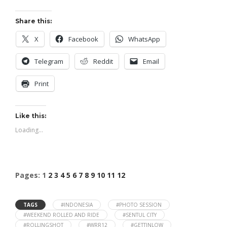
Share this:
X
Facebook
WhatsApp
Telegram
Reddit
Email
Print
Like this:
Loading...
Pages:
1
2
3
4
5
6
7
8
9
10
11
12
TAGS
#INDONESIA
#PHOTO SESSION
#WEEKEND ROLLED AND RIDE
#SENTUL CITY
#ROLLINGSHOT
#WRR12
#GETTINLOW