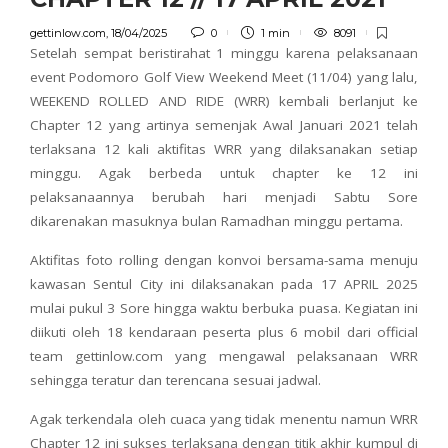
gettinlow.com
,
18/04/2025
0
1 min
8091
Setelah sempat beristirahat 1 minggu karena pelaksanaan
event Podomoro Golf View Weekend Meet (11/04) yang lalu,
WEEKEND ROLLED AND RIDE (WRR) kembali berlanjut ke
Chapter 12 yang artinya semenjak Awal Januari 2021 telah
terlaksana 12 kali aktifitas WRR yang dilaksanakan setiap
minggu. Agak berbeda untuk chapter ke 12 ini
pelaksanaannya berubah hari menjadi Sabtu Sore
dikarenakan masuknya bulan Ramadhan minggu pertama.
Aktifitas foto rolling dengan konvoi bersama-sama menuju
kawasan Sentul City ini dilaksanakan pada 17 APRIL 2025
mulai pukul 3 Sore hingga waktu berbuka puasa. Kegiatan ini
diikuti oleh 18 kendaraan peserta plus 6 mobil dari official
team gettinlow.com yang mengawal pelaksanaan WRR
sehingga teratur dan terencana sesuai jadwal.
Agak terkendala oleh cuaca yang tidak menentu namun WRR
Chapter 12 ini sukses terlaksana dengan titik akhir kumpul di