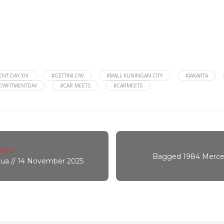
NT DAY XIV
#GETTINLOW
#MALL KUNINGAN CITY
#JAKARTA
OWFITMENTDAY
#CAR MEETS
#CARMEETS
DEO
Bagged 1984 Merce
a // 14 November 2025