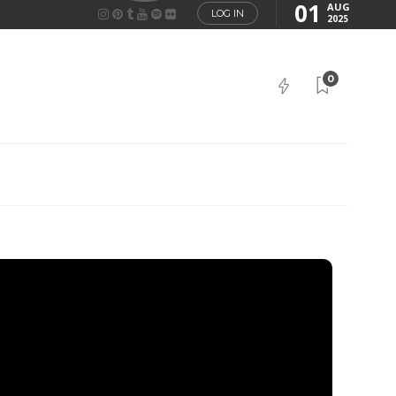
01
AUG
LOG IN
2025
0