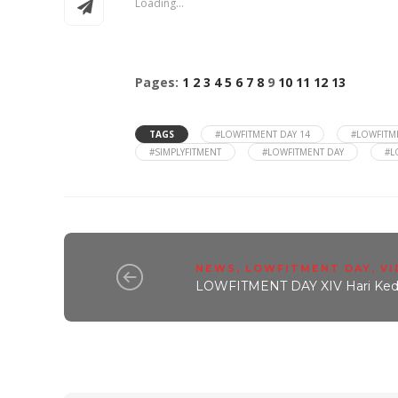
Loading...
Pages:
1
2
3
4
5
6
7
8
9
10
11
12
13
TAGS
#LOWFITMENT DAY 14
#LOWFITME
#SIMPLYFITMENT
#LOWFITMENT DAY
#L
NEWS
,
LOWFITMENT DAY
,
VI
LOWFITMENT DAY XIV Hari Kedu