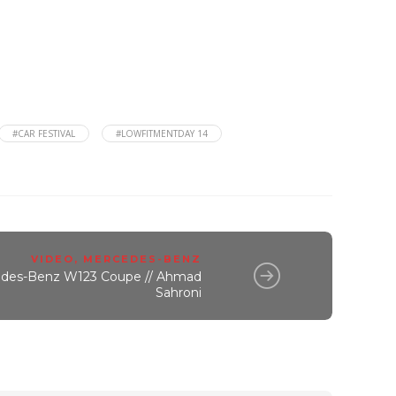
#CAR FESTIVAL
#LOWFITMENTDAY 14
VIDEO
,
MERCEDES-BENZ
des-Benz W123 Coupe // Ahmad
Sahroni