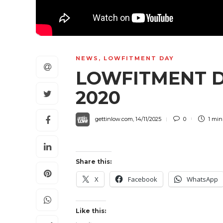
NEWS
,
LOWFITMENT DAY
LOWFITMENT DA
2020
gettinlow.com
,
14/11/2025
0
1 mi
Share this:
X
Facebook
WhatsApp
Like this: