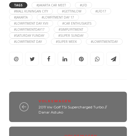
TAGS
#JAKARTA CAR MEET
#LFD
#MALL KUNINGAN CITY
#GETTINLOW
#LFD17
#JAKARTA
#LOWFITMENT DAY 17
#LOWFITMENT DAY XVII
#CAR ENTHUSIASTS
#LOWFITMENTDAY17
#SIMPLYFITMENT
#SATURDAY FUNDAY
#SUPER SUNDAY
#LOWFITMENT DAY
#SUPER WEEK
#LOWFITMENTDAY
VOLKSWAGEN
2011 Vw Golf TSi Supercharged Turbo //
Danar Astuko