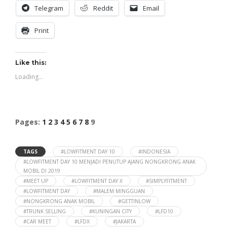
Telegram
Reddit
Email
Print
Like this:
Loading...
Pages:
1
2
3
4
5
6
7
8
9
TAGS
#LOWFITMENT DAY 10
#INDONESIA
#LOWFITMENT DAY 10 MENJADI PENUTUP AJANG NONGKRONG ANAK
MOBIL DI 2019
#MEET UP
#LOWFITMENT DAY X
#SIMPLYFITMENT
#LOWFITMENT DAY
#MALEM MINGGUAN
#NONGKRONG ANAK MOBIL
#GETTINLOW
#TRUNK SELLING
#KUNINGAN CITY
#LFD10
#CAR MEET
#LFDX
#JAKARTA