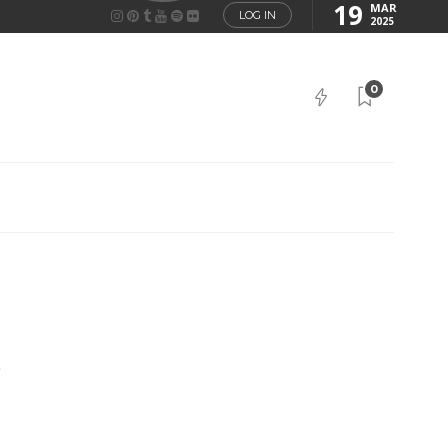
19
MAR
LOG IN
2025
0
G