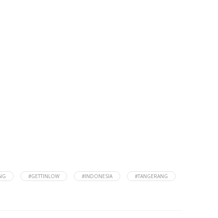
NG
#GETTINLOW
#INDONESIA
#TANGERANG