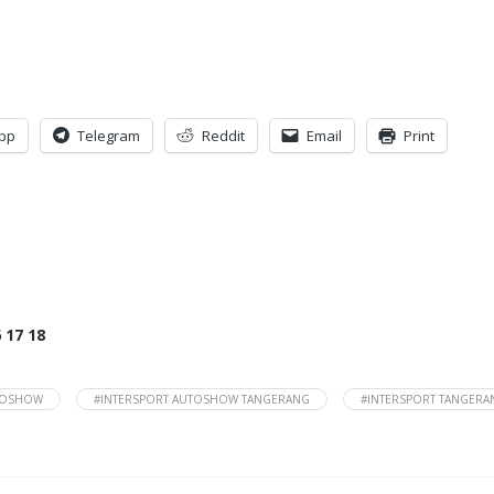
pp
Telegram
Reddit
Email
Print
6
17
18
TOSHOW
#INTERSPORT AUTOSHOW TANGERANG
#INTERSPORT TANGERA