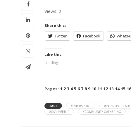
Views: 2
Share this:
Twitter
Facebook
WhatsA
Like this:
Loading...
Pages:
1
2
3
4
5
6
7
8
9
10
11
12
13
14
15
1
TAGS
#INTERSPORT
#INTERSPORT AU
#CAR MEETUP
#COMMUNITY GATHERING