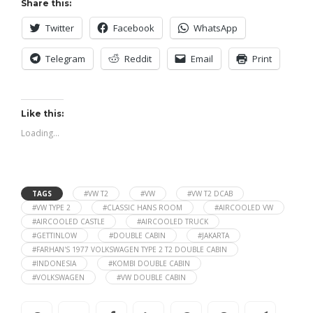
Share this:
Twitter
Facebook
WhatsApp
Telegram
Reddit
Email
Print
Like this:
Loading...
TAGS
#VW T2
#VW
#VW T2 DCAB
#VW TYPE 2
#CLASSIC HANS ROOM
#AIRCOOLED VW
#AIRCOOLED CASTLE
#AIRCOOLED TRUCK
#GETTINLOW
#DOUBLE CABIN
#JAKARTA
#FARHAN'S 1977 VOLKSWAGEN TYPE 2 T2 DOUBLE CABIN
#INDONESIA
#KOMBI DOUBLE CABIN
#VOLKSWAGEN
#VW DOUBLE CABIN