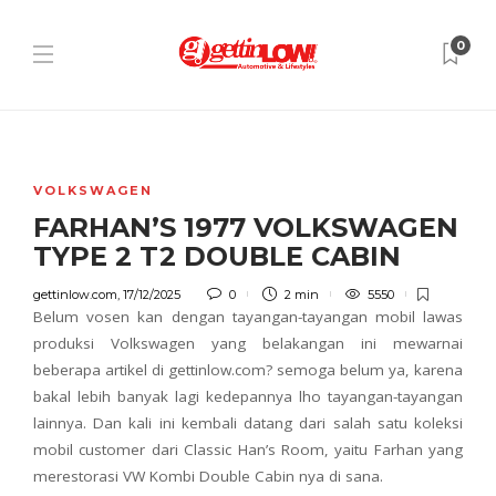
0
VOLKSWAGEN
FARHAN’S 1977 VOLKSWAGEN
TYPE 2 T2 DOUBLE CABIN
gettinlow.com
,
17/12/2025
0
2 min
5550
Belum vosen kan dengan tayangan-tayangan mobil lawas
produksi Volkswagen yang belakangan ini mewarnai
beberapa artikel di gettinlow.com? semoga belum ya, karena
bakal lebih banyak lagi kedepannya lho tayangan-tayangan
lainnya. Dan kali ini kembali datang dari salah satu koleksi
mobil customer dari Classic Han’s Room, yaitu Farhan yang
merestorasi VW Kombi Double Cabin nya di sana.