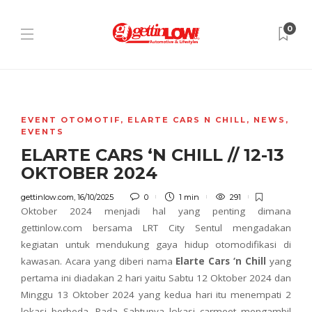
0
EVENT OTOMOTIF
,
ELARTE CARS N CHILL
,
NEWS
,
EVENTS
ELARTE CARS ‘N CHILL // 12-13
OKTOBER 2024
gettinlow.com
,
16/10/2025
0
1 min
291
Oktober 2024 menjadi hal yang penting dimana
gettinlow.com bersama LRT City Sentul mengadakan
kegiatan untuk mendukung gaya hidup otomodifikasi di
kawasan. Acara yang diberi nama
Elarte Cars ‘n Chill
yang
pertama ini diadakan 2 hari yaitu Sabtu 12 Oktober 2024 dan
Minggu 13 Oktober 2024 yang kedua hari itu menempati 2
lokasi berbeda. Pada Sabtunya lokasi carmeet mengambil