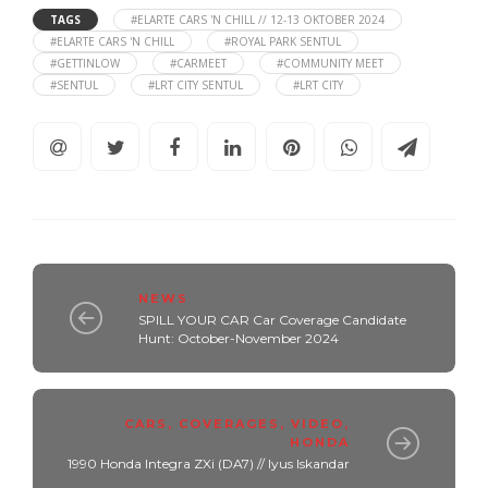
TAGS
#ELARTE CARS 'N CHILL // 12-13 OKTOBER 2024
#ELARTE CARS 'N CHILL
#ROYAL PARK SENTUL
#GETTINLOW
#CARMEET
#COMMUNITY MEET
#SENTUL
#LRT CITY SENTUL
#LRT CITY
NEWS
SPILL YOUR CAR Car Coverage Candidate
Hunt: October-November 2024
CARS
,
COVERAGES
,
VIDEO
,
HONDA
1990 Honda Integra ZXi (DA7) // Iyus Iskandar