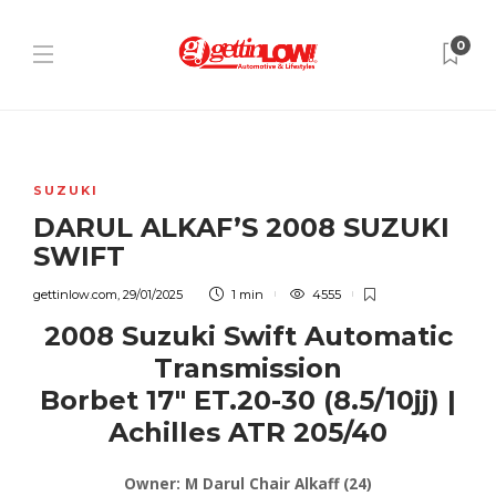
3
0
SUZUKI
DARUL ALKAF’S 2008 SUZUKI
SWIFT
gettinlow.com
,
29/01/2025
1 min
4555
2008 Suzuki Swift Automatic
Transmission
Borbet 17″ ET.20-30 (8.5/10jj) |
Achilles ATR 205/40
Owner: M Darul Chair Alkaff (24)