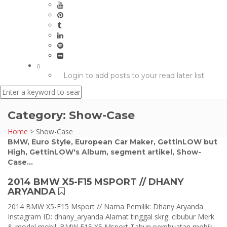
0
Login to add posts to your read later list
Category:
Show-Case
Home
>
Show-Case
BMW
,
Euro Style
,
European Car Maker
,
GettinLOW but
High
,
GettinLOW's Album
,
segment artikel
,
Show-
Case
...
2014 BMW X5-F15 MSPORT // DHANY
ARYANDA
2014 BMW X5-F15 Msport // Nama Pemilik: Dhany Aryanda
Instagram ID: dhany_aryanda Alamat tinggal skrg: cibubur Merk
& model mobil: BMW F15 X5 Msport Tahun pembuatan mobil: