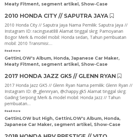
Meaty Fitment
,
segment artikel
,
Show-Case
2010 HONDA CITY // SAPUTRA JAYA
2010 Honda City // Saputra Jaya Nama Pemilik: Saputra Jaya //
Instagram ID: racingseat88 Alamat tinggal skrg: Pamoyanan
Bogor Merk & model mobil: Honda sedan, Tahun pembuatan
mobil: 2010 Transmisi:…
Read more
GettinLOW's Album
,
Honda
,
Japanese Car Maker
,
Meaty Fitment
,
segment artikel
,
Show-Case
2017 HONDA JAZZ GK5 // GLENN RYAN
2017 Honda Jazz GK5 // Glenn Ryan Nama pemilik: Glenn Ryan //
Instagram ID: @_glennryan, @chappy.gk5 Alamat tinggal skrg:
Gading Serpong Merk & model mobil: Honda Jazz // Tahun
pembuatan…
Read more
GettinLOW but High
,
GettinLOW's Album
,
Honda
,
Japanese Car Maker
,
segment artikel
,
Show-Case
2018 HONDA HRV PRESTIGE // VITO