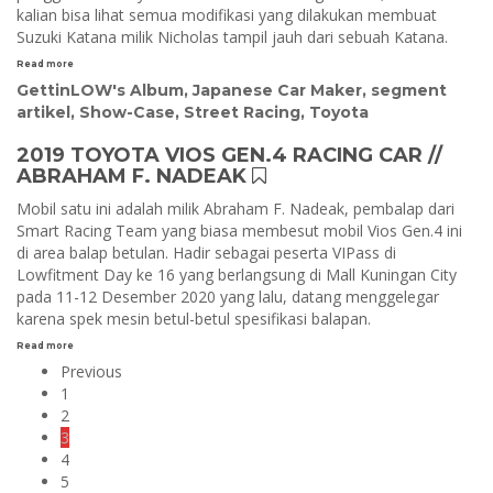
kalian bisa lihat semua modifikasi yang dilakukan membuat
Suzuki Katana milik Nicholas tampil jauh dari sebuah Katana.
Read more
GettinLOW's Album
,
Japanese Car Maker
,
segment
artikel
,
Show-Case
,
Street Racing
,
Toyota
2019 TOYOTA VIOS GEN.4 RACING CAR //
ABRAHAM F. NADEAK
Mobil satu ini adalah milik Abraham F. Nadeak, pembalap dari
Smart Racing Team yang biasa membesut mobil Vios Gen.4 ini
di area balap betulan. Hadir sebagai peserta VIPass di
Lowfitment Day ke 16 yang berlangsung di Mall Kuningan City
pada 11-12 Desember 2020 yang lalu, datang menggelegar
karena spek mesin betul-betul spesifikasi balapan.
Read more
Previous
1
2
3
4
5