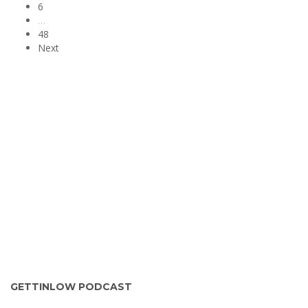
6
…
48
Next
GETTINLOW PODCAST