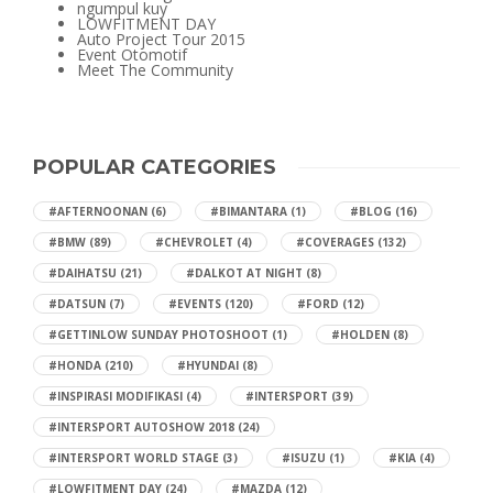
ngumpul kuy
LOWFITMENT DAY
Auto Project Tour 2015
Event Otomotif
Meet The Community
POPULAR CATEGORIES
#AFTERNOONAN
(6)
#BIMANTARA
(1)
#BLOG
(16)
#BMW
(89)
#CHEVROLET
(4)
#COVERAGES
(132)
#DAIHATSU
(21)
#DALKOT AT NIGHT
(8)
#DATSUN
(7)
#EVENTS
(120)
#FORD
(12)
#GETTINLOW SUNDAY PHOTOSHOOT
(1)
#HOLDEN
(8)
#HONDA
(210)
#HYUNDAI
(8)
#INSPIRASI MODIFIKASI
(4)
#INTERSPORT
(39)
#INTERSPORT AUTOSHOW 2018
(24)
#INTERSPORT WORLD STAGE
(3)
#ISUZU
(1)
#KIA
(4)
#LOWFITMENT DAY
(24)
#MAZDA
(12)