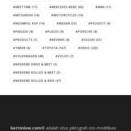
#MEETTIME
(17)
#MERCEDES-BENZ
(82)
#MINI
(11)
#MITSUBISHI
(16)
#MOTORCYCLES
(10)
#NGUMPUL KUY
(14)
#NISSAN
(35)
#PEUGEOT
(6)
#PIAGGIO
(8)
#PLACES
(9)
#PORSCHE
(8)
#PRODUCTS
(1)
#REVIEWS
(8)
#SUZUKI
(33)
#TIMOR
(6)
#TOYOTA
(167)
#VIDEO
(223)
#VOLKSWAGEN
(48)
#VOLVO
(7)
#WEEKEND DRIVE & MEET
(5)
#WEEKEND ROLLED & MEET
(3)
#WEEKEND ROLLED & RIDE
(47)
Gettinlow.com®
adalah situs piktografi oto-modifikasi