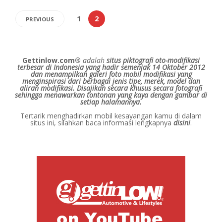
1
2
PREVIOUS
Gettinlow.com®
adalah
situs piktografi oto-modifikasi
terbesar di Indonesia yang hadir semenjak 14 Oktober 2012
dan menampilkan galeri foto mobil modifikasi yang
menginspirasi dari berbagai jenis tipe, merek, model dan
aliran modifikasi.
Disajikan secara khusus secara fotografi
sehingga menawarkan tontonan yang kaya dengan gambar di
setiap halamannya.
Tertarik menghadirkan mobil kesayangan kamu di dalam
situs ini, silahkan baca informasi lengkapnya
disini
.