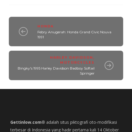
HONDA
Febry Anugerah: Honda Grand Civic Nouva
1991
HARLEY DAVIDSON
,
MOTORCYCLES
Bingky's 1995 Harley Davidson Badboy Softail
Springer
Gettinlow.com®
adalah situs piktografi oto-modifikasi
terbesar di Indonesia yang hadir pertama kali 14 Oktober