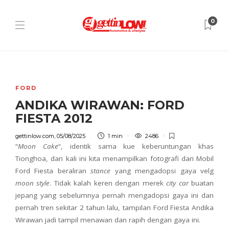
2
0
FORD
ANDIKA WIRAWAN: FORD
FIESTA 2012
gettinlow.com
,
05/08/2025
1 min
2486
“
Moon Cake
“, identik sama kue keberuntungan khas
Tionghoa, dan kali ini kita menampilkan fotografi dari Mobil
Ford Fiesta beraliran
stance
yang mengadopsi gaya velg
moon style
. Tidak kalah keren dengan merek
city car
buatan
jepang yang sebelumnya pernah mengadopsi gaya ini dan
pernah tren sekitar 2 tahun lalu, tampilan Ford Fiesta Andika
Wirawan jadi tampil menawan dan rapih dengan gaya ini.