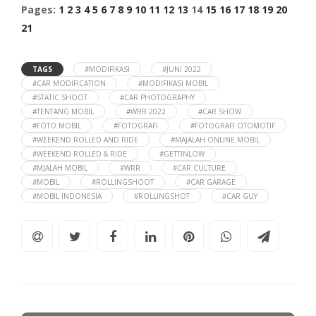
Pages:
1
2
3
4
5
6
7
8
9
10
11
12
13
14
15
16
17
18
19
20
21
TAGS
#MODIFIKASI
#JUNI 2022
#CAR MODIFICATION
#MODIFIKASI MOBIL
#STATIC SHOOT
#CAR PHOTOGRAPHY
#TENTANG MOBIL
#WRR 2022
#CAR SHOW
#FOTO MOBIL
#FOTOGRAFI
#FOTOGRAFI OTOMOTIF
#WEEKEND ROLLED AND RIDE
#MAJALAH ONLINE MOBIL
#WEEKEND ROLLED & RIDE
#GETTINLOW
#MJALAH MOBIL
#WRR
#CAR CULTURE
#MOBIL
#ROLLINGSHOOT
#CAR GARAGE
#MOBIL INDONESIA
#ROLLINGSHOT
#CAR GUY