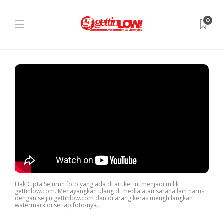
0
Hak Cipta Seluruh foto yang ada di artikel ini menjadi milik
gettinlow.com. Menayangkan ulang di media atau sarana lain harus
dengan seijin gettinlow.com dan dilarang keras menghilangkan
watermark di setiap foto-nya.