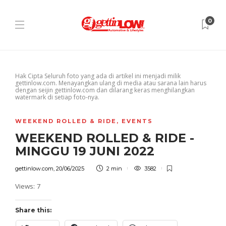
2
0
Hak Cipta Seluruh foto yang ada di artikel ini menjadi milik
gettinlow.com. Menayangkan ulang di media atau sarana lain harus
dengan seijin gettinlow.com dan dilarang keras menghilangkan
watermark di setiap foto-nya.
WEEKEND ROLLED & RIDE
,
EVENTS
WEEKEND ROLLED & RIDE -
MINGGU 19 JUNI 2022
gettinlow.com
,
20/06/2025
2 min
3582
Views: 7
Share this: