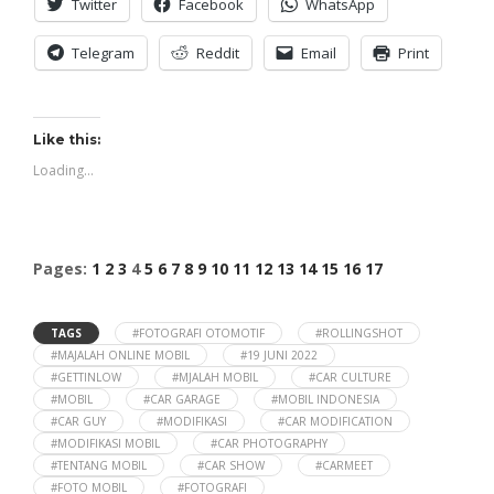
Twitter
Facebook
WhatsApp
Telegram
Reddit
Email
Print
Like this:
Loading...
Pages:
1
2
3
4
5
6
7
8
9
10
11
12
13
14
15
16
17
TAGS
#FOTOGRAFI OTOMOTIF
#ROLLINGSHOT
#MAJALAH ONLINE MOBIL
#19 JUNI 2022
#GETTINLOW
#MJALAH MOBIL
#CAR CULTURE
#MOBIL
#CAR GARAGE
#MOBIL INDONESIA
#CAR GUY
#MODIFIKASI
#CAR MODIFICATION
#MODIFIKASI MOBIL
#CAR PHOTOGRAPHY
#TENTANG MOBIL
#CAR SHOW
#CARMEET
#FOTO MOBIL
#FOTOGRAFI