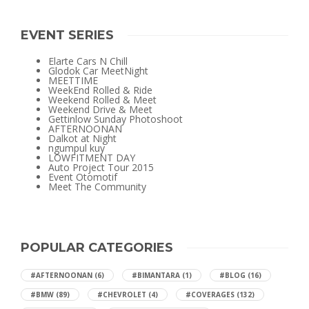
EVENT SERIES
Elarte Cars N Chill
Glodok Car MeetNight
MEETTIME
WeekEnd Rolled & Ride
Weekend Rolled & Meet
Weekend Drive & Meet
Gettinlow Sunday Photoshoot
AFTERNOONAN
Dalkot at Night
ngumpul kuy
LOWFITMENT DAY
Auto Project Tour 2015
Event Otomotif
Meet The Community
POPULAR CATEGORIES
#AFTERNOONAN
(6)
#BIMANTARA
(1)
#BLOG
(16)
#BMW
(89)
#CHEVROLET
(4)
#COVERAGES
(132)