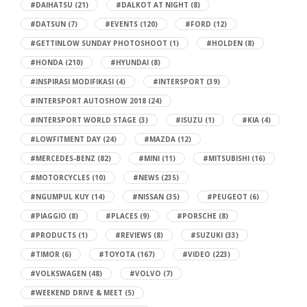
#DAIHATSU
(21)
#DALKOT AT NIGHT
(8)
#DATSUN
(7)
#EVENTS
(120)
#FORD
(12)
#GETTINLOW SUNDAY PHOTOSHOOT
(1)
#HOLDEN
(8)
#HONDA
(210)
#HYUNDAI
(8)
#INSPIRASI MODIFIKASI
(4)
#INTERSPORT
(39)
#INTERSPORT AUTOSHOW 2018
(24)
#INTERSPORT WORLD STAGE
(3)
#ISUZU
(1)
#KIA
(4)
#LOWFITMENT DAY
(24)
#MAZDA
(12)
#MERCEDES-BENZ
(82)
#MINI
(11)
#MITSUBISHI
(16)
#MOTORCYCLES
(10)
#NEWS
(235)
#NGUMPUL KUY
(14)
#NISSAN
(35)
#PEUGEOT
(6)
#PIAGGIO
(8)
#PLACES
(9)
#PORSCHE
(8)
#PRODUCTS
(1)
#REVIEWS
(8)
#SUZUKI
(33)
#TIMOR
(6)
#TOYOTA
(167)
#VIDEO
(223)
#VOLKSWAGEN
(48)
#VOLVO
(7)
#WEEKEND DRIVE & MEET
(5)