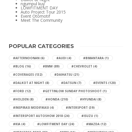
ngumpul kuy
LOWFITMENT DAY
Auto Project Tour 2015
Event Otomotif
Meet The Community
POPULAR CATEGORIES
#AFTERNOONAN
(6)
#AUDI
(4)
#BIMANTARA
(1)
#BLOG
(16)
#BMW
(89)
#CHEVROLET
(4)
#COVERAGES
(132)
#DAIHATSU
(21)
#DALKOT AT NIGHT
(8)
#DATSUN
(7)
#EVENTS
(120)
#FORD
(12)
#GETTINLOW SUNDAY PHOTOSHOOT
(1)
#HOLDEN
(8)
#HONDA
(210)
#HYUNDAI
(8)
#INSPIRASI MODIFIKASI
(4)
#INTERSPORT
(39)
#INTERSPORT AUTOSHOW 2018
(24)
#ISUZU
(1)
#KIA
(4)
#LOWFITMENT DAY
(24)
#MAZDA
(12)