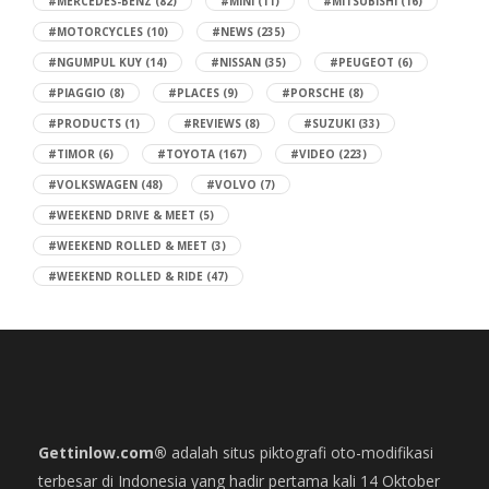
#MERCEDES-BENZ
(82)
#MINI
(11)
#MITSUBISHI
(16)
#MOTORCYCLES
(10)
#NEWS
(235)
#NGUMPUL KUY
(14)
#NISSAN
(35)
#PEUGEOT
(6)
#PIAGGIO
(8)
#PLACES
(9)
#PORSCHE
(8)
#PRODUCTS
(1)
#REVIEWS
(8)
#SUZUKI
(33)
#TIMOR
(6)
#TOYOTA
(167)
#VIDEO
(223)
#VOLKSWAGEN
(48)
#VOLVO
(7)
#WEEKEND DRIVE & MEET
(5)
#WEEKEND ROLLED & MEET
(3)
#WEEKEND ROLLED & RIDE
(47)
Gettinlow.com®
adalah situs piktografi oto-modifikasi
terbesar di Indonesia yang hadir pertama kali 14 Oktober