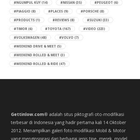
#NGUMPUL KUY
(14)
#NISSAN
(35)
#PEUGEOT
(6)
#PIAGGIO
(8)
#PLACES
(9)
#PORSCHE
(8)
#PRODUCTS
(1)
#REVIEWS
(8)
#SUZUKI
(33)
#TIMOR
(6)
#TOYOTA
(167)
#VIDEO
(223)
#VOLKSWAGEN
(48)
#VOLVO
(7)
#WEEKEND DRIVE & MEET
(5)
#WEEKEND ROLLED & MEET
(3)
#WEEKEND ROLLED & RIDE
(47)
Gettinlow.com®
adalah situs piktografi oto-modifikasi
terbesar di Indonesia yang hadir pertama kali 14 Oktober
2012. Menampilkan galeri foto modifikasi Mobil & Motor
yang menginspirasi dari berbagai jenis tipe, merek, model