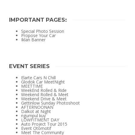
IMPORTANT PAGES:
Special Photo Session
Propose Your Car
Iklan Banner
EVENT SERIES
Elarte Cars N Chill
Glodok Car MeetNight
MEETTIME
WeekEnd Rolled & Ride
Weekend Rolled & Meet
Weekend Drive & Meet
Gettinlow Sunday Photoshoot
AFTERNOONAN
Dalkot at Night
ngumpul kuy
LOWFITMENT DAY
Auto Project Tour 2015
Event Otomotif
Meet The Community