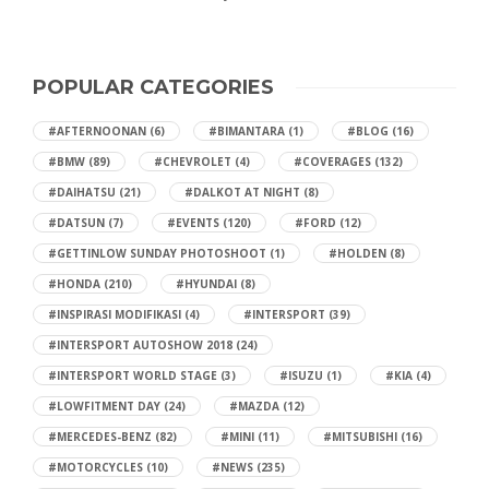
POPULAR CATEGORIES
#AFTERNOONAN
(6)
#BIMANTARA
(1)
#BLOG
(16)
#BMW
(89)
#CHEVROLET
(4)
#COVERAGES
(132)
#DAIHATSU
(21)
#DALKOT AT NIGHT
(8)
#DATSUN
(7)
#EVENTS
(120)
#FORD
(12)
#GETTINLOW SUNDAY PHOTOSHOOT
(1)
#HOLDEN
(8)
#HONDA
(210)
#HYUNDAI
(8)
#INSPIRASI MODIFIKASI
(4)
#INTERSPORT
(39)
#INTERSPORT AUTOSHOW 2018
(24)
#INTERSPORT WORLD STAGE
(3)
#ISUZU
(1)
#KIA
(4)
#LOWFITMENT DAY
(24)
#MAZDA
(12)
#MERCEDES-BENZ
(82)
#MINI
(11)
#MITSUBISHI
(16)
#MOTORCYCLES
(10)
#NEWS
(235)