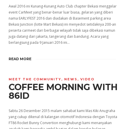
Awal 2016 ini Kunang-Kunang Auto Club chapter Bekasi menggelar
event CarMeet yang benar-benar luar biasa, gelaran yang diberi
nama EARLYFEST 2016 dan diadakan di Basement parking area
Bekasi Junction (lotte Mart Bekasi) ini menyedot setidaknya 200-an
peserta carmeet dari berbagai wilayah tidak saja dibekasi namun
juga datang dari jakarta, tangerang dan bandung. Acara yang
berlangsung pada 9 Januari 2016 ini…
READ MORE
MEET THE COMMUNITY
,
NEWS
,
VIDEO
COFFEE MORNING WITH
86ID
Sabtu 26 Desember 2015 malam sahabat kami Mas Kiki Anugraha
yang cukup dikenal di kalangan otomotif Indonesia dengan Toyota
FT86 Rocket Bunny Convertion menghubungi kami menanyakan
apakah kami bersedia ambil bagian dalam kopdar bulanan