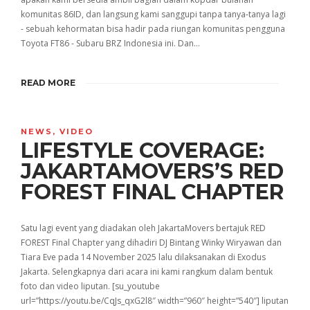
komunitas 86ID, dan langsung kami sanggupi tanpa tanya-tanya lagi
- sebuah kehormatan bisa hadir pada riungan komunitas pengguna
Toyota FT86 - Subaru BRZ Indonesia ini. Dan…
READ MORE
NEWS
,
VIDEO
LIFESTYLE COVERAGE:
JAKARTAMOVERS’S RED
FOREST FINAL CHAPTER
Satu lagi event yang diadakan oleh JakartaMovers bertajuk RED
FOREST Final Chapter yang dihadiri DJ Bintang Winky Wiryawan dan
Tiara Eve pada 14 November 2025 lalu dilaksanakan di Exodus
Jakarta. Selengkapnya dari acara ini kami rangkum dalam bentuk
foto dan video liputan. [su_youtube
url=”https://youtu.be/CqJs_qxG2l8″ width=”960″ height=”540″] liputan