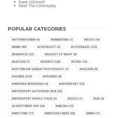
Event Otomotif
Meet The Community
POPULAR CATEGORIES
#AFTERNOONAN
(6)
#BIMANTARA
(1)
#BLOG
(16)
#BMW
(89)
#CHEVROLET
(4)
#COVERAGES
(132)
#DAIHATSU
(21)
#DALKOT AT NIGHT
(8)
#DATSUN
(7)
#EVENTS
(120)
#FORD
(12)
#GETTINLOW SUNDAY PHOTOSHOOT
(1)
#HOLDEN
(8)
#HONDA
(210)
#HYUNDAI
(8)
#INSPIRASI MODIFIKASI
(4)
#INTERSPORT
(39)
#INTERSPORT AUTOSHOW 2018
(24)
#INTERSPORT WORLD STAGE
(3)
#ISUZU
(1)
#KIA
(4)
#LOWFITMENT DAY
(24)
#MAZDA
(12)
#MEETTIME
(17)
#MERCEDES-BENZ
(82)
#MINI
(11)