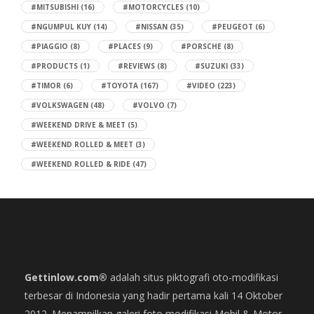
#MITSUBISHI
(16)
#MOTORCYCLES
(10)
#NGUMPUL KUY
(14)
#NISSAN
(35)
#PEUGEOT
(6)
#PIAGGIO
(8)
#PLACES
(9)
#PORSCHE
(8)
#PRODUCTS
(1)
#REVIEWS
(8)
#SUZUKI
(33)
#TIMOR
(6)
#TOYOTA
(167)
#VIDEO
(223)
#VOLKSWAGEN
(48)
#VOLVO
(7)
#WEEKEND DRIVE & MEET
(5)
#WEEKEND ROLLED & MEET
(3)
#WEEKEND ROLLED & RIDE
(47)
Gettinlow.com®
adalah situs piktografi oto-modifikasi
terbesar di Indonesia yang hadir pertama kali 14 Oktober
2012. Menampilkan galeri foto modifikasi Mobil & Motor