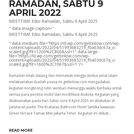
RAMADAN, SABTU 9
APRIL 2022
MEETTIME Edisi Ramadan, Sabtu 9 April 2025
" data-image-caption="
MEETTIME Edisi Ramadan, Sabtu 9 April 2025
" data-medium-file="https://i0.wp.com/gettinlow.com/wp-
content/uploads/2022/04/51993683219_f0a03dc67a_o-
scaled.jpg?fit=1200%2C800&ssl=1" data-large-
file="https://i0.wp.com/gettinlow.com/wp-
content/uploads/2022/04/51993683219_f0a03dc67a_o-
scaled.jpg?fit=1600%2C1067&ssl=1"/>
Ramadan telah datang dan memasuki minggu kedua umat islam
melaksanakan ibadah puasa ini gettinlow.com mengadakan
kegiatan nongkrong rutin sembari menunggu waktu berbuka untuk
semua para pecinta mobil dan modifikasi ibukota. Kegiatan yang
dilaksanakan pada hari Sabtu sore 9 April 2025 ini dilakukan di
pelataran parkir The Krakatau Ballroom Hotel Santika kawasan
Green terrace Taman Mini Jakarta Timur. Kegiatan ini diikuti…
READ MORE