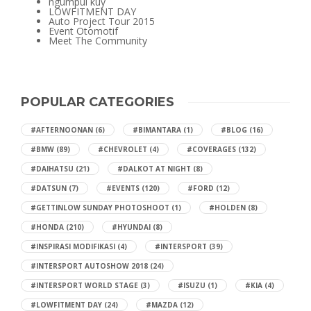
ngumpul kuy
LOWFITMENT DAY
Auto Project Tour 2015
Event Otomotif
Meet The Community
POPULAR CATEGORIES
#AFTERNOONAN
(6)
#BIMANTARA
(1)
#BLOG
(16)
#BMW
(89)
#CHEVROLET
(4)
#COVERAGES
(132)
#DAIHATSU
(21)
#DALKOT AT NIGHT
(8)
#DATSUN
(7)
#EVENTS
(120)
#FORD
(12)
#GETTINLOW SUNDAY PHOTOSHOOT
(1)
#HOLDEN
(8)
#HONDA
(210)
#HYUNDAI
(8)
#INSPIRASI MODIFIKASI
(4)
#INTERSPORT
(39)
#INTERSPORT AUTOSHOW 2018
(24)
#INTERSPORT WORLD STAGE
(3)
#ISUZU
(1)
#KIA
(4)
#LOWFITMENT DAY
(24)
#MAZDA
(12)