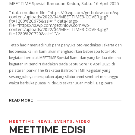
MEETTIME Spesial Ramadan Kedua, Sabtu 16 April 2025
" data-medium-file="https://i0.wp.com/gettinlow.com/wp-
content/uploads/2022/04/MEETTIME3-COVER.jpg?
fit=1200%2C675&ssl=1" data-large-
file="https://i0.wp.com/gettinlow.com/wp-
content/uploads/2022/04/MEETTIME3-COVER.jpg?
fit=1280%2C720&ssl=1"/>
Tetap hadir menjadi hub para penyuka oto-modifikasi Jakarta dan
Indonesia, kali ini kami akan menghadirkan beberapa foto-foto
kegiatan bertajuk MEETTIME Spesial Ramadan yang Kedua dimana
kegiatan ini sendiri diadakan pada Sabtu Sore 16 April 2025 di
pelataran parkir The Krakatau Ballroom TMII. Kegiatan yang
sesungguhnya merupakan ajang silaturahmi sembari menunggu
waktu berbuka puasa ini diikuti sekitar 30an mobil. Bagi para…
READ MORE
MEETTIME
,
NEWS
,
EVENTS
,
VIDEO
MEETTIME EDISI