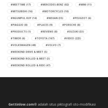
#MEETTIME
(17)
#MERCEDES-BENZ
(82)
#MINI
(11)
#MITSUBISHI
(16)
#MOTORCYCLES
(10)
#NGUMPUL KUY
(14)
#NISSAN
(35)
#PEUGEOT
(6)
#PIAGGIO
(8)
#PLACES
(9)
#PORSCHE
(8)
#PRODUCTS
(1)
#REVIEWS
(8)
#SUZUKI
(33)
#TIMOR
(6)
#TOYOTA
(167)
#VIDEO
(223)
#VOLKSWAGEN
(48)
#VOLVO
(7)
#WEEKEND DRIVE & MEET
(5)
#WEEKEND ROLLED & MEET
(3)
#WEEKEND ROLLED & RIDE
(47)
Gettinlow.com®
adalah situs piktografi oto-modifikasi