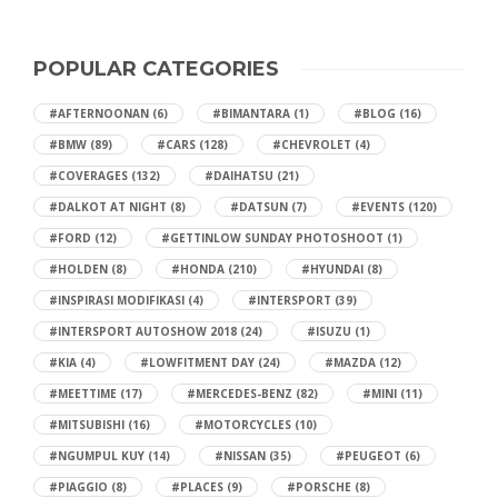
POPULAR CATEGORIES
#AFTERNOONAN
(6)
#BIMANTARA
(1)
#BLOG
(16)
#BMW
(89)
#CARS
(128)
#CHEVROLET
(4)
#COVERAGES
(132)
#DAIHATSU
(21)
#DALKOT AT NIGHT
(8)
#DATSUN
(7)
#EVENTS
(120)
#FORD
(12)
#GETTINLOW SUNDAY PHOTOSHOOT
(1)
#HOLDEN
(8)
#HONDA
(210)
#HYUNDAI
(8)
#INSPIRASI MODIFIKASI
(4)
#INTERSPORT
(39)
#INTERSPORT AUTOSHOW 2018
(24)
#ISUZU
(1)
#KIA
(4)
#LOWFITMENT DAY
(24)
#MAZDA
(12)
#MEETTIME
(17)
#MERCEDES-BENZ
(82)
#MINI
(11)
#MITSUBISHI
(16)
#MOTORCYCLES
(10)
#NGUMPUL KUY
(14)
#NISSAN
(35)
#PEUGEOT
(6)
#PIAGGIO
(8)
#PLACES
(9)
#PORSCHE
(8)