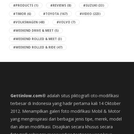
#PRODUCTS
(1)
#REVIEWS
(8)
#SUZUKI
(33)
#TIMOR
(6)
#TOYOTA
(167)
#VIDEO
(223)
#VOLKSWAGEN
(48)
#VOLVO
(7)
#WEEKEND DRIVE & MEET
(5)
#WEEKEND ROLLED & MEET
(3)
#WEEKEND ROLLED & RIDE
(47)
Gettinlow.com®
adalah situs piktografi oto-modifikasi
terbesar di Indonesia yang hadir pertama kali 14 Oktober
2012. Menampilkan galeri foto modifikasi Mobil & Motor
yang menginspirasi dari berbagai jenis tipe, merek, model
dan aliran modifikasi. Disajikan secara khusus secara