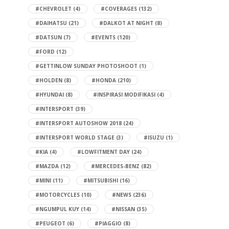
#CHEVROLET
(4)
#COVERAGES
(132)
#DAIHATSU
(21)
#DALKOT AT NIGHT
(8)
#DATSUN
(7)
#EVENTS
(120)
#FORD
(12)
#GETTINLOW SUNDAY PHOTOSHOOT
(1)
#HOLDEN
(8)
#HONDA
(210)
#HYUNDAI
(8)
#INSPIRASI MODIFIKASI
(4)
#INTERSPORT
(39)
#INTERSPORT AUTOSHOW 2018
(24)
#INTERSPORT WORLD STAGE
(3)
#ISUZU
(1)
#KIA
(4)
#LOWFITMENT DAY
(24)
#MAZDA
(12)
#MERCEDES-BENZ
(82)
#MINI
(11)
#MITSUBISHI
(16)
#MOTORCYCLES
(10)
#NEWS
(236)
#NGUMPUL KUY
(14)
#NISSAN
(35)
#PEUGEOT
(6)
#PIAGGIO
(8)