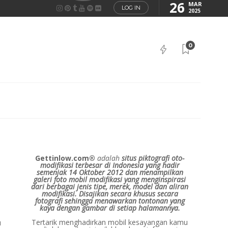
26
MAR
LOG IN
2025
0
Gettinlow.com®
adalah
situs piktografi oto-
modifikasi terbesar di Indonesia yang hadir
semenjak 14 Oktober 2012 dan menampilkan
galeri foto mobil modifikasi yang menginspirasi
dari berbagai jenis tipe, merek, model dan aliran
modifikasi.
Disajikan secara khusus secara
fotografi sehingga menawarkan tontonan yang
kaya dengan gambar di setiap halamannya.
Tertarik menghadirkan mobil kesayangan kamu
u