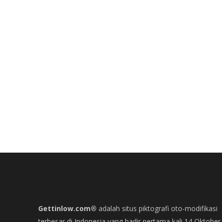
Gettinlow.com®
adalah situs piktografi oto-modifikasi
terbesar di Indonesia yang hadir pertama kali 14 Oktober