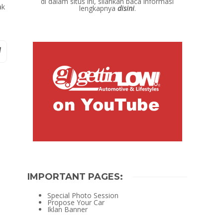
di dalam situs ini, silahkan baca informasi
ak
lengkapnya
disini
.
IMPORTANT PAGES:
Special Photo Session
Propose Your Car
Iklan Banner