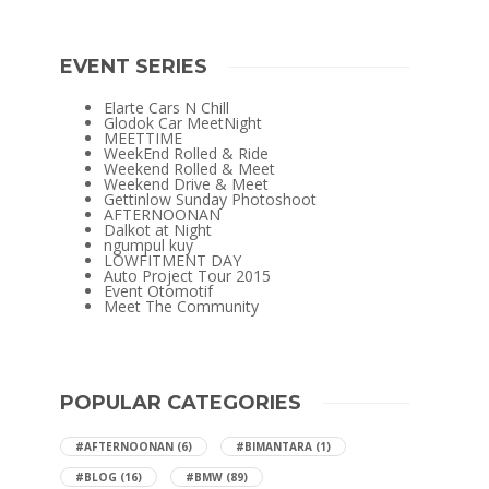
EVENT SERIES
Elarte Cars N Chill
Glodok Car MeetNight
MEETTIME
WeekEnd Rolled & Ride
Weekend Rolled & Meet
Weekend Drive & Meet
Gettinlow Sunday Photoshoot
AFTERNOONAN
Dalkot at Night
ngumpul kuy
LOWFITMENT DAY
Auto Project Tour 2015
Event Otomotif
Meet The Community
POPULAR CATEGORIES
#AFTERNOONAN
(6)
#BIMANTARA
(1)
#BLOG
(16)
#BMW
(89)