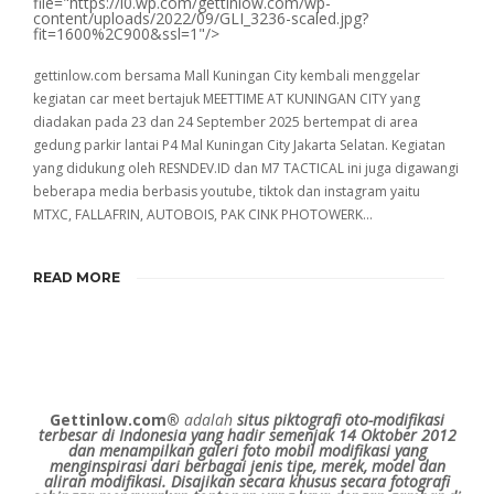
file="https://i0.wp.com/gettinlow.com/wp-
content/uploads/2022/09/GLI_3236-scaled.jpg?
fit=1600%2C900&ssl=1"/>
gettinlow.com bersama Mall Kuningan City kembali menggelar
kegiatan car meet bertajuk MEETTIME AT KUNINGAN CITY yang
diadakan pada 23 dan 24 September 2025 bertempat di area
gedung parkir lantai P4 Mal Kuningan City Jakarta Selatan. Kegiatan
yang didukung oleh RESNDEV.ID dan M7 TACTICAL ini juga digawangi
beberapa media berbasis youtube, tiktok dan instagram yaitu
MTXC, FALLAFRIN, AUTOBOIS, PAK CINK PHOTOWERK…
READ MORE
Gettinlow.com®
adalah
situs piktografi oto-modifikasi
terbesar di Indonesia yang hadir semenjak 14 Oktober 2012
dan menampilkan galeri foto mobil modifikasi yang
menginspirasi dari berbagai jenis tipe, merek, model dan
aliran modifikasi.
Disajikan secara khusus secara fotografi