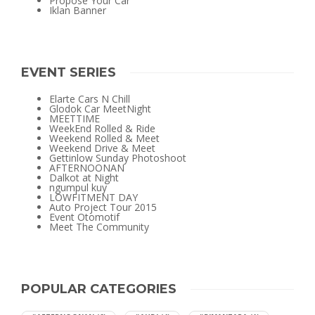
Propose Your Car
Iklan Banner
EVENT SERIES
Elarte Cars N Chill
Glodok Car MeetNight
MEETTIME
WeekEnd Rolled & Ride
Weekend Rolled & Meet
Weekend Drive & Meet
Gettinlow Sunday Photoshoot
AFTERNOONAN
Dalkot at Night
ngumpul kuy
LOWFITMENT DAY
Auto Project Tour 2015
Event Otomotif
Meet The Community
POPULAR CATEGORIES