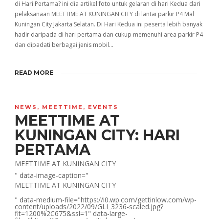
di Hari Pertama? ini dia artikel foto untuk gelaran di hari Kedua dari
pelaksanaan MEETTIME AT KUNINGAN CITY di lantai parkir P4 Mal
Kuningan City Jakarta Selatan. Di Hari Kedua ini peserta lebih banyak
hadir daripada di hari pertama dan cukup memenuhi area parkir P4
dan dipadati berbagai jenis mobil…
READ MORE
NEWS
,
MEETTIME
,
EVENTS
MEETTIME AT
KUNINGAN CITY: HARI
PERTAMA
MEETTIME AT KUNINGAN CITY
" data-image-caption="
MEETTIME AT KUNINGAN CITY
" data-medium-file="https://i0.wp.com/gettinlow.com/wp-
content/uploads/2022/09/GLI_3236-scaled.jpg?
fit=1200%2C675&ssl=1" data-large-