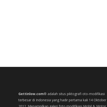
Gettinlow.com®
adalah situs piktografi oto-modifikasi
terbesar di Indonesia yang hadir pertama kali 14 Oktober
2012. Menampilkan galeri foto modifikasi Mobil & Motor