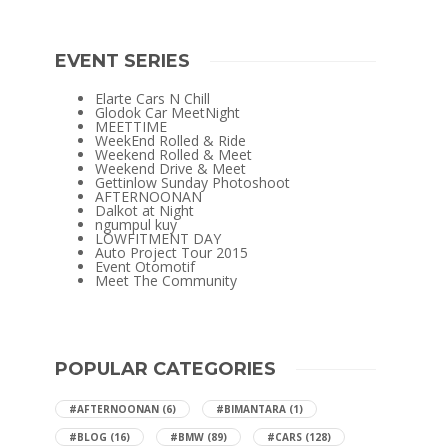
EVENT SERIES
Elarte Cars N Chill
Glodok Car MeetNight
MEETTIME
WeekEnd Rolled & Ride
Weekend Rolled & Meet
Weekend Drive & Meet
Gettinlow Sunday Photoshoot
AFTERNOONAN
Dalkot at Night
ngumpul kuy
LOWFITMENT DAY
Auto Project Tour 2015
Event Otomotif
Meet The Community
POPULAR CATEGORIES
#AFTERNOONAN
(6)
#BIMANTARA
(1)
#BLOG
(16)
#BMW
(89)
#CARS
(128)