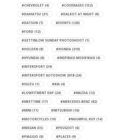
#CHEVROLET
(4)
#COVERAGES
(132)
#DAIHATSU
(21)
#DALKOT AT NIGHT
(8)
#DATSUN
(7)
#EVENTS
(120)
#FORD
(12)
#GETTINLOW SUNDAY PHOTOSHOOT
(1)
#HOLDEN
(8)
#HONDA
(210)
#HYUNDAI
(8)
#INSPIRASI MODIFIKASI
(4)
#INTERSPORT
(39)
#INTERSPORT AUTOSHOW 2018
(24)
#ISUZU
(1)
#KIA
(4)
#LOWFITMENT DAY
(24)
#MAZDA
(12)
#MEETTIME
(17)
#MERCEDES-BENZ
(82)
#MINI
(11)
#MITSUBISHI
(16)
#MOTORCYCLES
(10)
#NGUMPUL KUY
(14)
#NISSAN
(35)
#PEUGEOT
(6)
#PIAGGIO
(8)
#PLACES
(9)