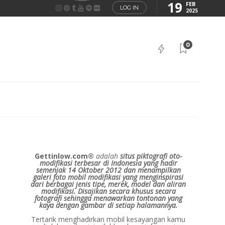
19
FEB
LOG IN
2025
0
Gettinlow.com®
adalah
situs piktografi oto-
modifikasi terbesar di Indonesia yang hadir
semenjak 14 Oktober 2012 dan menampilkan
galeri foto mobil modifikasi yang menginspirasi
dari berbagai jenis tipe, merek, model dan aliran
modifikasi.
Disajikan secara khusus secara
fotografi sehingga menawarkan tontonan yang
kaya dengan gambar di setiap halamannya.
Tertarik menghadirkan mobil kesayangan kamu