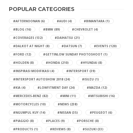
POPULAR CATEGORIES
#AFTERNOONAN
(6)
#AUDI
(4)
#BIMANTARA
(1)
#BLOG
(16)
#BMW
(89)
#CHEVROLET
(4)
#COVERAGES
(132)
#DAIHATSU
(21)
#DALKOT AT NIGHT
(8)
#DATSUN
(7)
#EVENTS
(120)
#FORD
(12)
#GETTINLOW SUNDAY PHOTOSHOOT
(1)
#HOLDEN
(8)
#HONDA
(210)
#HYUNDAI
(8)
#INSPIRASI MODIFIKASI
(4)
#INTERSPORT
(39)
#INTERSPORT AUTOSHOW 2018
(24)
#ISUZU
(1)
#KIA
(4)
#LOWFITMENT DAY
(24)
#MAZDA
(12)
#MERCEDES-BENZ
(82)
#MINI
(11)
#MITSUBISHI
(16)
#MOTORCYCLES
(10)
#NEWS
(238)
#NGUMPUL KUY
(14)
#NISSAN
(35)
#PEUGEOT
(6)
#PIAGGIO
(8)
#PLACES
(9)
#PORSCHE
(8)
#PRODUCTS
(1)
#REVIEWS
(8)
#SUZUKI
(33)