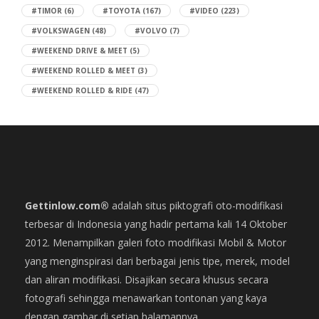
#TIMOR
(6)
#TOYOTA
(167)
#VIDEO
(223)
#VOLKSWAGEN
(48)
#VOLVO
(7)
#WEEKEND DRIVE & MEET
(5)
#WEEKEND ROLLED & MEET
(3)
#WEEKEND ROLLED & RIDE
(47)
Gettinlow.com®
adalah situs piktografi oto-modifikasi
terbesar di Indonesia yang hadir pertama kali 14 Oktober
2012. Menampilkan galeri foto modifikasi Mobil & Motor
yang menginspirasi dari berbagai jenis tipe, merek, model
dan aliran modifikasi. Disajikan secara khusus secara
fotografi sehingga menawarkan tontonan yang kaya
dengan gambar di setiap halamannya.