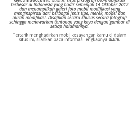
Gettinlow.com®
adalah
situs piktografi oto-modifikasi
terbesar di Indonesia yang hadir semenjak 14 Oktober 2012
dan menampilkan galeri foto mobil modifikasi yang
menginspirasi dari berbagai jenis tipe, merek, model dan
aliran modifikasi.
Disajikan secara khusus secara fotografi
sehingga menawarkan tontonan yang kaya dengan gambar di
setiap halamannya.
Tertarik menghadirkan mobil kesayangan kamu di dalam
situs ini, silahkan baca informasi lengkapnya
disini
.