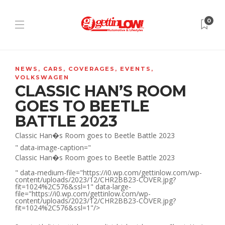
0
NEWS
,
CARS
,
COVERAGES
,
EVENTS
,
VOLKSWAGEN
CLASSIC HAN’S ROOM
GOES TO BEETLE
BATTLE 2023
Classic Han�s Room goes to Beetle Battle 2023
" data-image-caption="
Classic Han�s Room goes to Beetle Battle 2023
" data-medium-file="https://i0.wp.com/gettinlow.com/wp-
content/uploads/2023/12/CHR2BB23-COVER.jpg?
fit=1024%2C576&ssl=1" data-large-
file="https://i0.wp.com/gettinlow.com/wp-
content/uploads/2023/12/CHR2BB23-COVER.jpg?
fit=1024%2C576&ssl=1"/>