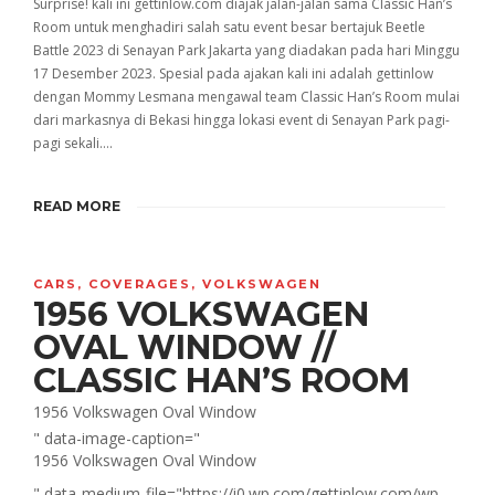
Surprise! kali ini gettinlow.com diajak jalan-jalan sama Classic Han’s
Room untuk menghadiri salah satu event besar bertajuk Beetle
Battle 2023 di Senayan Park Jakarta yang diadakan pada hari Minggu
17 Desember 2023. Spesial pada ajakan kali ini adalah gettinlow
dengan Mommy Lesmana mengawal team Classic Han’s Room mulai
dari markasnya di Bekasi hingga lokasi event di Senayan Park pagi-
pagi sekali….
READ MORE
CARS
,
COVERAGES
,
VOLKSWAGEN
1956 VOLKSWAGEN
OVAL WINDOW //
CLASSIC HAN’S ROOM
1956 Volkswagen Oval Window
" data-image-caption="
1956 Volkswagen Oval Window
" data-medium-file="https://i0.wp.com/gettinlow.com/wp-