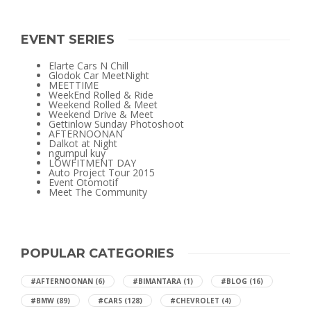
EVENT SERIES
Elarte Cars N Chill
Glodok Car MeetNight
MEETTIME
WeekEnd Rolled & Ride
Weekend Rolled & Meet
Weekend Drive & Meet
Gettinlow Sunday Photoshoot
AFTERNOONAN
Dalkot at Night
ngumpul kuy
LOWFITMENT DAY
Auto Project Tour 2015
Event Otomotif
Meet The Community
POPULAR CATEGORIES
#AFTERNOONAN
(6)
#BIMANTARA
(1)
#BLOG
(16)
#BMW
(89)
#CARS
(128)
#CHEVROLET
(4)