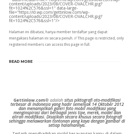
content/uploads/2023/08/COVER-OVALCHR.jpg?
fit=1024%2C576&ssl=1" data-large-
file="https://i0.wp.com/gettinlow.com/wp-
content/uploads/2023/08/COVER-OVALCHR.jpg?
fit=1024%2C576&ssl=1"/>
Halaman ini dibatasi, hanya member terdaftar yang dapat
mengakses halaman ini secara penuh. // This page is restricted, only
registered members can access this page in full.
READ MORE
Gettinlow.com®
adalah
situs piktografi oto-modifikasi
terbesar di Indonesia yang hadir semenjak 14 Oktober 2012
dan menampilkan galeri foto mobil modifikasi yang
menginspirasi dari berbagai jenis tipe, merek, model dan
aliran modifikasi.
Disajikan secara khusus secara fotografi
sehingga menawarkan tontonan yang kaya dengan gambar di
setiap halamannya.
Tertarik menghadirkan mobil kesayangan kamu di dalam