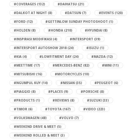
#COVERAGES
(132)
#DAIHATSU
(21)
#DALKOT AT NIGHT
(8)
#DATSUN
(7)
#EVENTS
(120)
#FORD
(12)
#GETTINLOW SUNDAY PHOTOSHOOT
(1)
#HOLDEN
(8)
#HONDA
(210)
#HYUNDAI
(8)
#INSPIRASI MODIFIKASI
(4)
#INTERSPORT
(39)
#INTERSPORT AUTOSHOW 2018
(24)
#ISUZU
(1)
#KIA
(4)
#LOWFITMENT DAY
(24)
#MAZDA
(12)
#MEETTIME
(17)
#MERCEDES-BENZ
(82)
#MINI
(11)
#MITSUBISHI
(16)
#MOTORCYCLES
(10)
#NGUMPUL KUY
(14)
#NISSAN
(35)
#PEUGEOT
(6)
#PIAGGIO
(8)
#PLACES
(9)
#PORSCHE
(8)
#PRODUCTS
(1)
#REVIEWS
(8)
#SUZUKI
(33)
#TIMOR
(6)
#TOYOTA
(167)
#VIDEO
(223)
#VOLKSWAGEN
(48)
#VOLVO
(7)
#WEEKEND DRIVE & MEET
(5)
#WEEKEND ROLLED & MEET
(3)