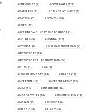
ih
#CHEVROLET
(4)
#COVERAGES
(132)
#DAIHATSU
(21)
#DALKOT AT NIGHT
(8)
#DATSUN
(7)
#EVENTS
(120)
#FORD
(12)
#GETTINLOW SUNDAY PHOTOSHOOT
(1)
#HOLDEN
(8)
#HONDA
(210)
#HYUNDAI
(8)
#INSPIRASI MODIFIKASI
(4)
#INTERSPORT
(39)
#INTERSPORT AUTOSHOW 2018
(24)
#ISUZU
(1)
#KIA
(4)
#LOWFITMENT DAY
(24)
#MAZDA
(12)
#MEETTIME
(17)
#MERCEDES-BENZ
(82)
#MINI
(11)
#MITSUBISHI
(16)
#MOTORCYCLES
(10)
#NGUMPUL KUY
(14)
#NISSAN
(35)
#PEUGEOT
(6)
#PIAGGIO
(8)
#PLACES
(9)