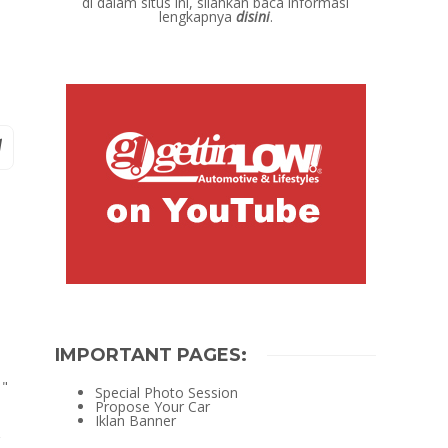
di dalam situs ini, silahkan baca informasi
lengkapnya
disini
.
IMPORTANT PAGES:
1"
Special Photo Session
Propose Your Car
Iklan Banner