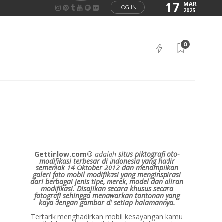
17
MAR
LOG IN
2025
0
Gettinlow.com®
adalah
situs piktografi oto-
modifikasi terbesar di Indonesia yang hadir
semenjak 14 Oktober 2012 dan menampilkan
galeri foto mobil modifikasi yang menginspirasi
dari berbagai jenis tipe, merek, model dan aliran
modifikasi.
Disajikan secara khusus secara
fotografi sehingga menawarkan tontonan yang
kaya dengan gambar di setiap halamannya.
Tertarik menghadirkan mobil kesayangan kamu