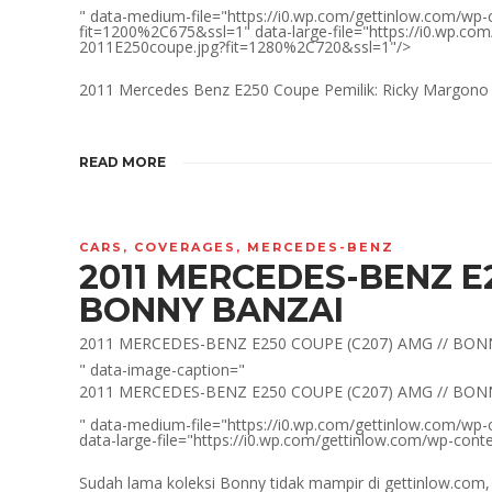
" data-medium-file="https://i0.wp.com/gettinlow.com/wp
fit=1200%2C675&ssl=1" data-large-file="https://i0.wp.c
2011E250coupe.jpg?fit=1280%2C720&ssl=1"/>
2011 Mercedes Benz E250 Coupe Pemilik: Ricky Margono D
READ MORE
CARS
,
COVERAGES
,
MERCEDES-BENZ
2011 MERCEDES-BENZ E2
BONNY BANZAI
2011 MERCEDES-BENZ E250 COUPE (C207) AMG // BON
" data-image-caption="
2011 MERCEDES-BENZ E250 COUPE (C207) AMG // BON
" data-medium-file="https://i0.wp.com/gettinlow.com/wp
data-large-file="https://i0.wp.com/gettinlow.com/wp-co
Sudah lama koleksi Bonny tidak mampir di gettinlow.com, 