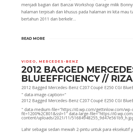
menjadi bagian dari Banzai Workshop Garage milik Bonny di
halaman terpisah dan khusus pada halaman ini kita mau 
bertahun 2011 dan berkelir…
READ MORE
VIDEO
,
MERCEDES-BENZ
2012 BAGGED MERCEDES
BLUEEFFICIENCY // RI
2012 Bagged Mercedes-Benz C207 Coupé E250 CGI Blue
" data-image-caption="
2012 Bagged Mercedes-Benz C207 Coupé E250 CGI Blue
" data-medium-file="https://i0.wp.com/gettinlow.com/w
fit=1200%2C801&ssl=1" data-large-file="https://i0.wp.co
content/uploads/2021/11/51684948255_9d47e561b9_h.jp
Lahir sebagai sedan mewah 2-pintu untuk para eksekutif