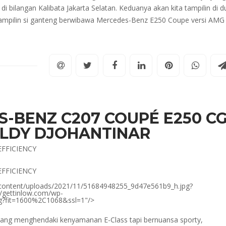
 bilangan Kalibata Jakarta Selatan. Keduanya akan kita tampilin di d
tampilin si ganteng berwibawa Mercedes-Benz E250 Coupe versi AMG
-BENZ C207 COUPÉ E250 CG
ZALDY DJOHANTINAR
EFFICIENCY
EFFICIENCY
p-content/uploads/2021/11/51684948255_9d47e561b9_h.jpg?
m/gettinlow.com/wp-
g?fit=1600%2C1068&ssl=1"/>
 yang menghendaki kenyamanan E-Class tapi bernuansa sporty,