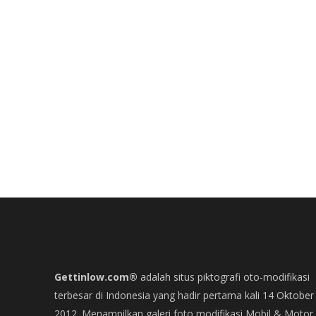
Gettinlow.com®
adalah situs piktografi oto-modifikasi
terbesar di Indonesia yang hadir pertama kali 14 Oktober
2012. Menampilkan galeri foto modifikasi Mobil & Motor