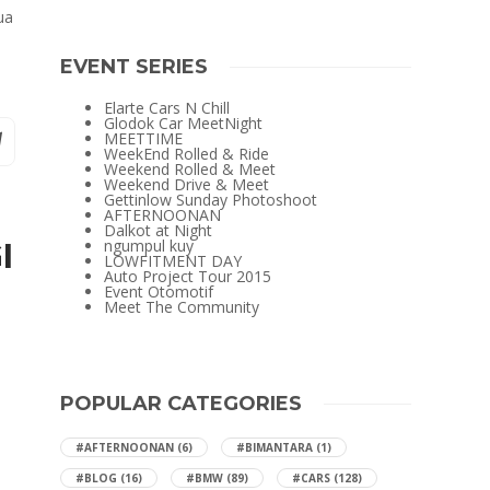
ua
EVENT SERIES
Elarte Cars N Chill
Glodok Car MeetNight
MEETTIME
WeekEnd Rolled & Ride
Weekend Rolled & Meet
Weekend Drive & Meet
Gettinlow Sunday Photoshoot
AFTERNOONAN
Dalkot at Night
ngumpul kuy
I
LOWFITMENT DAY
Auto Project Tour 2015
Event Otomotif
Meet The Community
POPULAR CATEGORIES
#AFTERNOONAN
(6)
#BIMANTARA
(1)
#BLOG
(16)
#BMW
(89)
#CARS
(128)