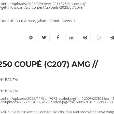
-content/uploads/2023/07/cover-2011E250coupe.jpg?
om/gettinlow.com/wp-content/uploads/2023/07/cover-
omisili: Batu Ampar, Jakarta Timur Views: 1
50 COUPÉ (C207) AMG //
NY BANZAI
NY BANZAI
-content/uploads/2022/11/GLI_7673-scaled.jpg?fit=1200%2C801&ssl=
ntent/uploads/2022/11/GLI_7673-scaled.jpg?fit=1600%2C1068&ssl=1"/>
kali ini dia hadir kembali dengan koleksi dua Mercedes-benz nya yang