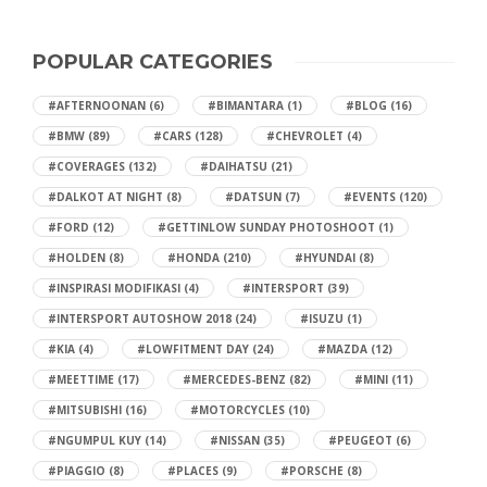
POPULAR CATEGORIES
#AFTERNOONAN
(6)
#BIMANTARA
(1)
#BLOG
(16)
#BMW
(89)
#CARS
(128)
#CHEVROLET
(4)
#COVERAGES
(132)
#DAIHATSU
(21)
#DALKOT AT NIGHT
(8)
#DATSUN
(7)
#EVENTS
(120)
#FORD
(12)
#GETTINLOW SUNDAY PHOTOSHOOT
(1)
#HOLDEN
(8)
#HONDA
(210)
#HYUNDAI
(8)
#INSPIRASI MODIFIKASI
(4)
#INTERSPORT
(39)
#INTERSPORT AUTOSHOW 2018
(24)
#ISUZU
(1)
#KIA
(4)
#LOWFITMENT DAY
(24)
#MAZDA
(12)
#MEETTIME
(17)
#MERCEDES-BENZ
(82)
#MINI
(11)
#MITSUBISHI
(16)
#MOTORCYCLES
(10)
#NGUMPUL KUY
(14)
#NISSAN
(35)
#PEUGEOT
(6)
#PIAGGIO
(8)
#PLACES
(9)
#PORSCHE
(8)