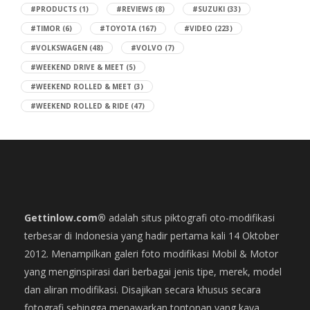
#PRODUCTS
(1)
#REVIEWS
(8)
#SUZUKI
(33)
#TIMOR
(6)
#TOYOTA
(167)
#VIDEO
(223)
#VOLKSWAGEN
(48)
#VOLVO
(7)
#WEEKEND DRIVE & MEET
(5)
#WEEKEND ROLLED & MEET
(3)
#WEEKEND ROLLED & RIDE
(47)
Gettinlow.com®
adalah situs piktografi oto-modifikasi
terbesar di Indonesia yang hadir pertama kali 14 Oktober
2012. Menampilkan galeri foto modifikasi Mobil & Motor
yang menginspirasi dari berbagai jenis tipe, merek, model
dan aliran modifikasi. Disajikan secara khusus secara
fotografi sehingga menawarkan tontonan yang kaya