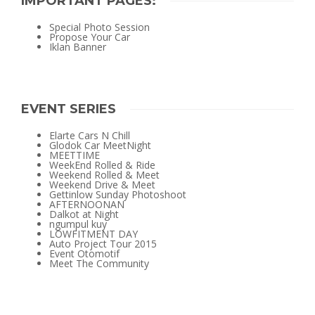
IMPORTANT PAGES:
Special Photo Session
Propose Your Car
Iklan Banner
EVENT SERIES
Elarte Cars N Chill
Glodok Car MeetNight
MEETTIME
WeekEnd Rolled & Ride
Weekend Rolled & Meet
Weekend Drive & Meet
Gettinlow Sunday Photoshoot
AFTERNOONAN
Dalkot at Night
ngumpul kuy
LOWFITMENT DAY
Auto Project Tour 2015
Event Otomotif
Meet The Community