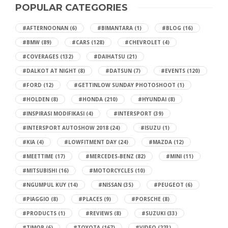
POPULAR CATEGORIES
#AFTERNOONAN
(6)
#BIMANTARA
(1)
#BLOG
(16)
#BMW
(89)
#CARS
(128)
#CHEVROLET
(4)
#COVERAGES
(132)
#DAIHATSU
(21)
#DALKOT AT NIGHT
(8)
#DATSUN
(7)
#EVENTS
(120)
#FORD
(12)
#GETTINLOW SUNDAY PHOTOSHOOT
(1)
#HOLDEN
(8)
#HONDA
(210)
#HYUNDAI
(8)
#INSPIRASI MODIFIKASI
(4)
#INTERSPORT
(39)
#INTERSPORT AUTOSHOW 2018
(24)
#ISUZU
(1)
#KIA
(4)
#LOWFITMENT DAY
(24)
#MAZDA
(12)
#MEETTIME
(17)
#MERCEDES-BENZ
(82)
#MINI
(11)
#MITSUBISHI
(16)
#MOTORCYCLES
(10)
#NGUMPUL KUY
(14)
#NISSAN
(35)
#PEUGEOT
(6)
#PIAGGIO
(8)
#PLACES
(9)
#PORSCHE
(8)
#PRODUCTS
(1)
#REVIEWS
(8)
#SUZUKI
(33)
#TIMOR
(6)
#TOYOTA
(167)
#VIDEO
(223)