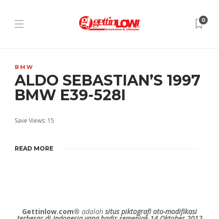
0
BMW
ALDO SEBASTIAN’S 1997
BMW E39-528I
Save Views: 15
READ MORE
Gettinlow.com®
adalah
situs piktografi oto-modifikasi
terbesar di Indonesia yang hadir semenjak 14 Oktober 2012