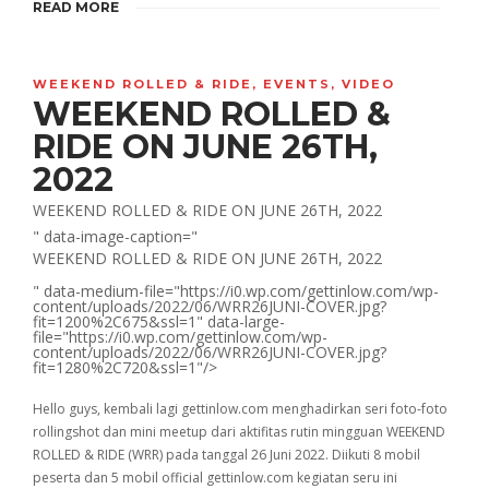
READ MORE
WEEKEND ROLLED & RIDE
,
EVENTS
,
VIDEO
WEEKEND ROLLED &
RIDE ON JUNE 26TH,
2022
WEEKEND ROLLED & RIDE ON JUNE 26TH, 2022
" data-image-caption="
WEEKEND ROLLED & RIDE ON JUNE 26TH, 2022
" data-medium-file="https://i0.wp.com/gettinlow.com/wp-
content/uploads/2022/06/WRR26JUNI-COVER.jpg?
fit=1200%2C675&ssl=1" data-large-
file="https://i0.wp.com/gettinlow.com/wp-
content/uploads/2022/06/WRR26JUNI-COVER.jpg?
fit=1280%2C720&ssl=1"/>
Hello guys, kembali lagi gettinlow.com menghadirkan seri foto-foto
rollingshot dan mini meetup dari aktifitas rutin mingguan WEEKEND
ROLLED & RIDE (WRR) pada tanggal 26 Juni 2022. Diikuti 8 mobil
peserta dan 5 mobil official gettinlow.com kegiatan seru ini