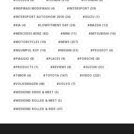
#INSPIRASI MODIFIKASI
(4)
#INTERSPORT
(39)
#INTERSPORT AUTOSHOW 2018
(24)
#ISUZU
(1)
#KIA
(4)
#LOWFITMENT DAY
(24)
#MAZDA
(12)
#MERCEDES-BENZ
(82)
#MINI
(11)
#MITSUBISHI
(16)
#MOTORCYCLES
(10)
#NEWS
(237)
#NGUMPUL KUY
(14)
#NISSAN
(35)
#PEUGEOT
(6)
#PIAGGIO
(8)
#PLACES
(9)
#PORSCHE
(8)
#PRODUCTS
(1)
#REVIEWS
(8)
#SUZUKI
(33)
#TIMOR
(6)
#TOYOTA
(167)
#VIDEO
(223)
#VOLKSWAGEN
(48)
#VOLVO
(7)
#WEEKEND DRIVE & MEET
(5)
#WEEKEND ROLLED & MEET
(3)
#WEEKEND ROLLED & RIDE
(47)