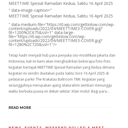
MEETTIME Spesial Ramadan Kedua, Sabtu 16 April 2025
" data-image-caption="
MEETTIME Spesial Ramadan Kedua, Sabtu 16 April 2025
" data-medium-file="https://i0.wp.com/gettinlow.com/wp-
content/uploads/2022/04/MEETTIME3-COVER.jpg?
fit=1200%2C675&ssl=1" data-large-
file="https://i0.wp.com/gettinlow.com/wp-
content/uploads/2022/04/MEETTIME3-COVER.jpg?
fit=1280%2C720&ssl=1"/>
Tetap hadir menjadi hub para penyuka oto-modifikasi Jakarta dan
Indonesia, kali ini kami akan menghadirkan beberapa foto-foto
kegiatan bertajuk MEETTIME Spesial Ramadan yang Kedua dimana
kegiatan ini sendiri diadakan pada Sabtu Sore 16 April 2025 di
pelataran parkir The Krakatau Ballroom TMII. Kegiatan yang
sesungguhnya merupakan ajang silaturahmi sembari menunggu
waktu berbuka puasa ini diikuti sekitar 30an mobil. Bagi para…
READ MORE
NEWS
,
EVENTS
,
WEEKEND ROLLED & MEET
,