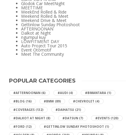
Glodok Car MeetNight
MEETTIME
WeekEnd Rolled & Ride
Weekend Rolled & Meet
Weekend Drive & Meet
Gettinlow Sunday Photoshoot
AFTERNOONAN
Dalkot at Night
ngumpul kuy
LOWFITMENT DAY
Auto Project Tour 2015
Event Otomotif
Meet The Community
POPULAR CATEGORIES
#AFTERNOONAN
(6)
#AUDI
(4)
#BIMANTARA
(1)
#BLOG
(16)
#BMW
(89)
#CHEVROLET
(4)
#COVERAGES
(132)
#DAIHATSU
(21)
#DALKOT AT NIGHT
(8)
#DATSUN
(7)
#EVENTS
(120)
#FORD
(12)
#GETTINLOW SUNDAY PHOTOSHOOT
(1)
#HOLDEN
(8)
#HONDA
(210)
#HYUNDAI
(8)