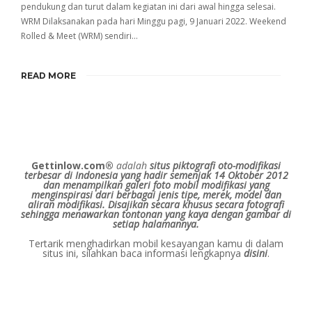
pendukung dan turut dalam kegiatan ini dari awal hingga selesai.
WRM Dilaksanakan pada hari Minggu pagi, 9 Januari 2022. Weekend
Rolled & Meet (WRM) sendiri…
READ MORE
Gettinlow.com®
adalah
situs piktografi oto-modifikasi
terbesar di Indonesia yang hadir semenjak 14 Oktober 2012
dan menampilkan galeri foto mobil modifikasi yang
menginspirasi dari berbagai jenis tipe, merek, model dan
aliran modifikasi.
Disajikan secara khusus secara fotografi
sehingga menawarkan tontonan yang kaya dengan gambar di
setiap halamannya.
Tertarik menghadirkan mobil kesayangan kamu di dalam
situs ini, silahkan baca informasi lengkapnya
disini
.