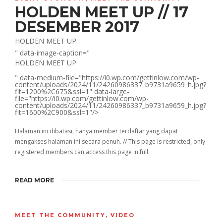
HOLDEN MEET UP // 17
DESEMBER 2017
HOLDEN MEET UP
" data-image-caption="
HOLDEN MEET UP
" data-medium-file="https://i0.wp.com/gettinlow.com/wp-
content/uploads/2024/11/24260986337_b9731a9659_h.jpg?
fit=1200%2C675&ssl=1" data-large-
file="https://i0.wp.com/gettinlow.com/wp-
content/uploads/2024/11/24260986337_b9731a9659_h.jpg?
fit=1600%2C900&ssl=1"/>
Halaman ini dibatasi, hanya member terdaftar yang dapat
mengakses halaman ini secara penuh. // This page is restricted, only
registered members can access this page in full.
READ MORE
MEET THE COMMUNITY
,
VIDEO