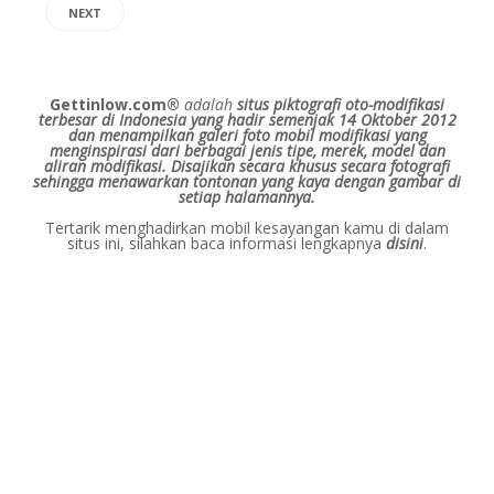
NEXT
Gettinlow.com®
adalah
situs piktografi oto-modifikasi
terbesar di Indonesia yang hadir semenjak 14 Oktober 2012
dan menampilkan galeri foto mobil modifikasi yang
menginspirasi dari berbagai jenis tipe, merek, model dan
aliran modifikasi.
Disajikan secara khusus secara fotografi
sehingga menawarkan tontonan yang kaya dengan gambar di
setiap halamannya.
Tertarik menghadirkan mobil kesayangan kamu di dalam
situs ini, silahkan baca informasi lengkapnya
disini
.