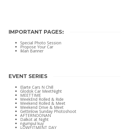
IMPORTANT PAGES:
Special Photo Session
Propose Your Car
Iklan Banner
EVENT SERIES
Elarte Cars N Chill
Glodok Car MeetNight
MEETTIME
WeekEnd Rolled & Ride
Weekend Rolled & Meet
Weekend Drive & Meet
Gettinlow Sunday Photoshoot
AFTERNOONAN
Dalkot at Night
ngumpul kuy
LOWFITMENT DAY