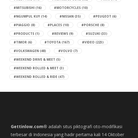
#MITSUBISHI
(16)
#MOTORCYCLES
(10)
#NGUMPUL KUY
(14)
#NISSAN
(35)
#PEUGEOT
(6)
#PIAGGIO
(8)
#PLACES
(10)
#PORSCHE
(8)
#PRODUCTS
(1)
#REVIEWS
(9)
#SUZUKI
(33)
#TIMOR
(6)
#TOYOTA
(167)
#VIDEO
(223)
#VOLKSWAGEN
(48)
#VOLVO
(7)
#WEEKEND DRIVE & MEET
(5)
#WEEKEND ROLLED & MEET
(3)
#WEEKEND ROLLED & RIDE
(47)
Gettinlow.com®
adalah situs piktografi oto-modifikasi
terbesar di Indonesia yang hadir pertama kali 14 Oktober