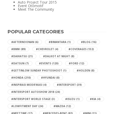
Auto Project Tour 2015
Event Otomotif
Meet The Community
POPULAR CATEGORIES
#AFTERNOONAN
(6)
#BIMANTARA
(1)
#BLOG
(16)
#BMW
(89)
#CHEVROLET
(4)
#COVERAGES
(132)
#DAIHATSU
(21)
#DALKOT AT NIGHT
(8)
#DATSUN
(7)
#EVENTS
(120)
#FORD
(12)
#GETTINLOW SUNDAY PHOTOSHOOT
(1)
#HOLDEN
(8)
#HONDA
(210)
#HYUNDAI
(8)
#INSPIRASI MODIFIKASI
(4)
#INTERSPORT
(39)
#INTERSPORT AUTOSHOW 2018
(24)
#INTERSPORT WORLD STAGE
(3)
#ISUZU
(1)
#KIA
(4)
#LOWFITMENT DAY
(24)
#MAZDA
(12)
#MEETTIME
(17)
#MERCEDES-BENZ
(82)
#MINI
(11)