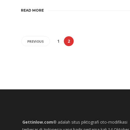
READ MORE
1
2
PREVIOUS
Gettinlow.com®
adalah situs piktografi oto-modifikasi
terbesar di Indonesia yang hadir pertama kali 14 Oktober