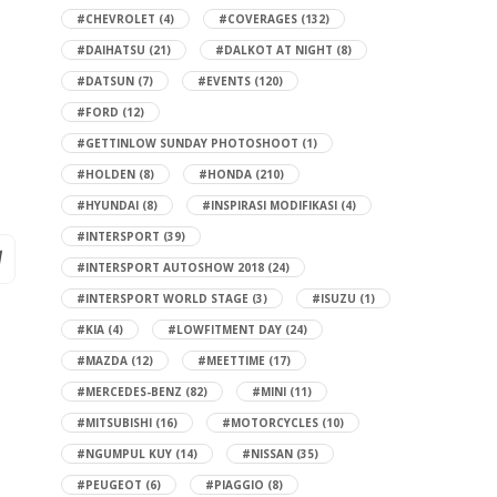
#CHEVROLET
(4)
#COVERAGES
(132)
#DAIHATSU
(21)
#DALKOT AT NIGHT
(8)
#DATSUN
(7)
#EVENTS
(120)
#FORD
(12)
#GETTINLOW SUNDAY PHOTOSHOOT
(1)
#HOLDEN
(8)
#HONDA
(210)
#HYUNDAI
(8)
#INSPIRASI MODIFIKASI
(4)
#INTERSPORT
(39)
#INTERSPORT AUTOSHOW 2018
(24)
#INTERSPORT WORLD STAGE
(3)
#ISUZU
(1)
#KIA
(4)
#LOWFITMENT DAY
(24)
#MAZDA
(12)
#MEETTIME
(17)
#MERCEDES-BENZ
(82)
#MINI
(11)
#MITSUBISHI
(16)
#MOTORCYCLES
(10)
#NGUMPUL KUY
(14)
#NISSAN
(35)
#PEUGEOT
(6)
#PIAGGIO
(8)