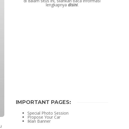
di dalam situs ini, silahkan baca informasi
lengkapnya
disini
.
IMPORTANT PAGES:
Special Photo Session
Propose Your Car
Iklan Banner
u