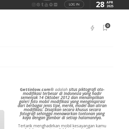
28
APR
LOG IN
2025
0
Gettinlow.com®
adalah
situs piktografi oto-
modifikasi terbesar di Indonesia yang hadir
semenjak 14 Oktober 2012 dan menampilkan
galeri foto mobil modifikasi yang menginspirasi
dari berbagai jenis tipe, merek, model dan aliran
modifikasi.
Disajikan secara khusus secara
fotografi sehingga menawarkan tontonan yang
kaya dengan gambar di setiap halamannya.
Tertarik menghadirkan mobil kesayangan kamu