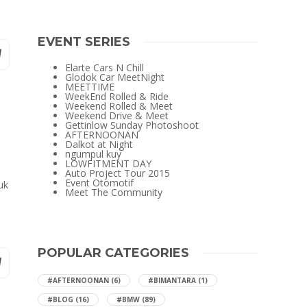
EVENT SERIES
Elarte Cars N Chill
Glodok Car MeetNight
MEETTIME
WeekEnd Rolled & Ride
Weekend Rolled & Meet
Weekend Drive & Meet
Gettinlow Sunday Photoshoot
AFTERNOONAN
Dalkot at Night
ngumpul kuy
LOWFITMENT DAY
Auto Project Tour 2015
Event Otomotif
uk
Meet The Community
POPULAR CATEGORIES
#AFTERNOONAN
(6)
#BIMANTARA
(1)
#BLOG
(16)
#BMW
(89)