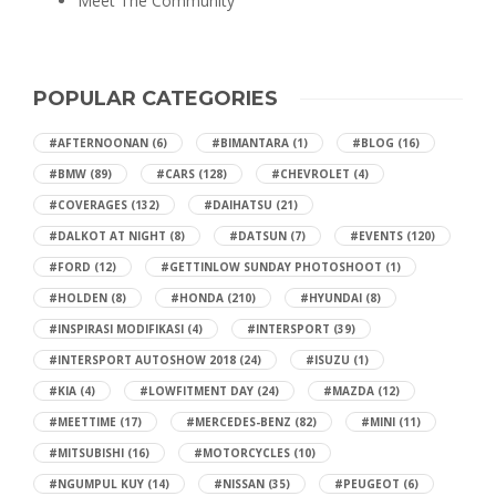
Meet The Community
POPULAR CATEGORIES
#AFTERNOONAN
(6)
#BIMANTARA
(1)
#BLOG
(16)
#BMW
(89)
#CARS
(128)
#CHEVROLET
(4)
#COVERAGES
(132)
#DAIHATSU
(21)
#DALKOT AT NIGHT
(8)
#DATSUN
(7)
#EVENTS
(120)
#FORD
(12)
#GETTINLOW SUNDAY PHOTOSHOOT
(1)
#HOLDEN
(8)
#HONDA
(210)
#HYUNDAI
(8)
#INSPIRASI MODIFIKASI
(4)
#INTERSPORT
(39)
#INTERSPORT AUTOSHOW 2018
(24)
#ISUZU
(1)
#KIA
(4)
#LOWFITMENT DAY
(24)
#MAZDA
(12)
#MEETTIME
(17)
#MERCEDES-BENZ
(82)
#MINI
(11)
#MITSUBISHI
(16)
#MOTORCYCLES
(10)
#NGUMPUL KUY
(14)
#NISSAN
(35)
#PEUGEOT
(6)