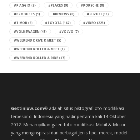
#PIAGGIO
(8)
#PLACES
(9)
#PORSCHE
(8)
#PRODUCTS
(1)
#REVIEWS
(8)
#SUZUKI
(33)
#TIMOR
(6)
#TOYOTA
(167)
#VIDEO
(223)
#VOLKSWAGEN
(48)
#VOLVO
(7)
#WEEKEND DRIVE & MEET
(5)
#WEEKEND ROLLED & MEET
(3)
#WEEKEND ROLLED & RIDE
(47)
Gettinlow.com®
adalah situs piktografi oto-modifikasi
terbesar di Indonesia yang hadir pertama kali 14 Oktober
2012. Menampilkan galeri foto modifikasi Mobil & Motor
yang menginspirasi dari berbagai jenis tipe, merek, model